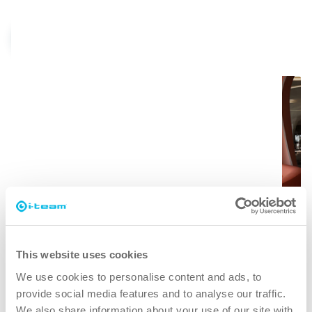
Tutustu co-botics-perheeseen
This website uses cookies
We use cookies to personalise content and ads, to
provide social media features and to analyse our traffic.
We also share information about your use of our site with