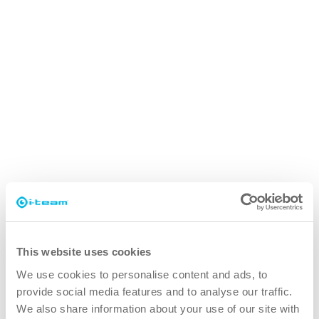
This website uses cookies
We use cookies to personalise content and ads, to
SAFE-T-IMOP
provide social media features and to analyse our traffic.
Speciellt utformad för renrum och klibbmattor
We also share information about your use of our site with