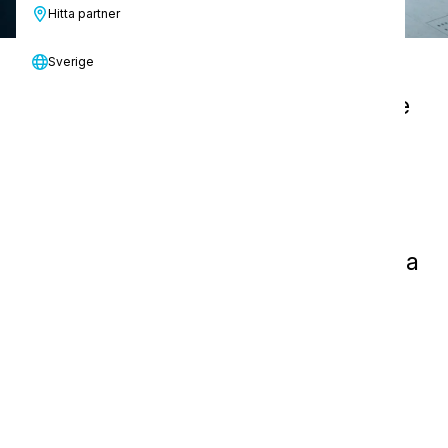
Hitta partner
Sverige
Våra renrumsprodukter uppfyller de
högsta hygien- och
säkerhetsstandarder som krävs i
kontrollerade miljöer. Varje lösning
ger enastående rengöringsprestanda
samtidigt som risken för
kontaminering minimeras.