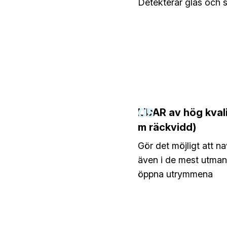
Detekterar glas och 
05
LiDAR av hög kval
m räckvidd)
Gör det möjligt att n
även i de mest utman
öppna utrymmena