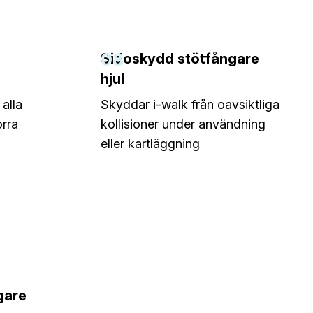
08
Sidoskydd stötfångare
hjul
alla
Skyddar i-walk från oavsiktliga
orra
kollisioner under användning
eller kartläggning
gare