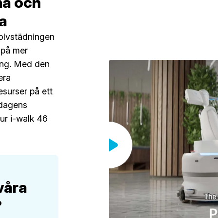
na och
a
golvstädningen
 på mer
ning. Med den
era
surser på ett
å dagens
ur i-walk 46
våra
?