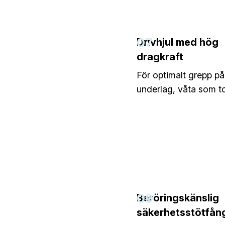
07
Drivhjul med hög
dragkraft
För optimalt grepp på 
underlag, våta som t
09
Beröringskänslig
säkerhetsstötfån