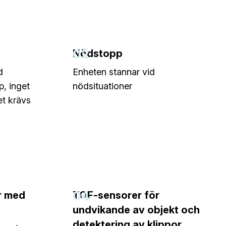
02
Nödstopp
d
Enheten stannar vid
p, inget
nödsituationer
et krävs
04
r med
TOF-sensorer för
undvikande av objekt och
detektering av klippor