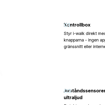
01
Kontrollbox
Styr i-walk direkt me
knapparna - ingen ap
gränssnitt eller intern
03
Avståndssensore
ultraljud