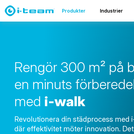
Produkter
Co-botics
co-botic family
i-walk
Produkter
Industrier
R
e
n
g
ö
r
3
0
0
m
²
p
å
e
n
m
i
n
u
t
s
f
ö
r
b
e
r
e
d
e
m
e
d
i
-
w
a
l
k
Revolutionera din städprocess med i
där effektivitet möter innovation. Det