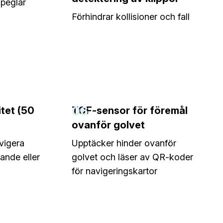
speglar
Förhindrar kollisioner och fall
06
itet (50
TOF-sensor för föremål
ovanför golvet
avigera
Upptäcker hinder ovanför
ande eller
golvet och läser av QR-koder
för navigeringskartor