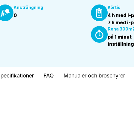
Ansträngning
Körtid
0
4 h med i-
7 h med i-
Rena 300m
på 1 minut
inställnin
pecifikationer
FAQ
Manualer och broschyrer