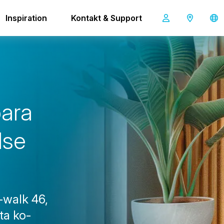
Inspiration
Kontakt & Support
i-walk
b
a
r
a
l
s
e
-walk 46,
ta ko-