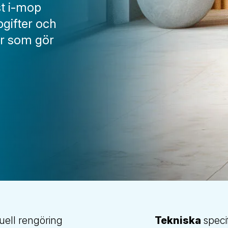
st i-mop
pgifter och
er som gör
ell rengöring
Tekniska
speci