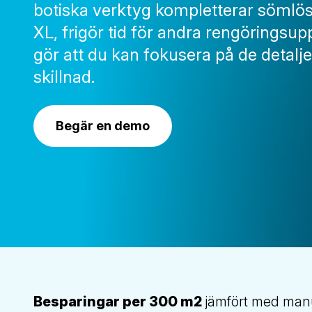
botiska verktyg kompletterar sömlö
XL, frigör tid för andra rengöringsup
gör att du kan fokusera på de detalj
skillnad.
Begär en demo
Besparingar per 300 m2
jämfört med manu