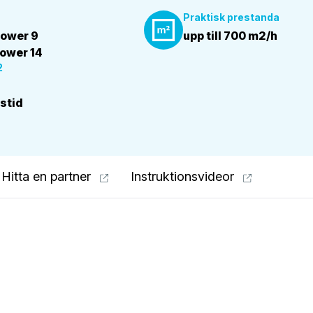
Praktisk prestanda
power 9
upp till 700 m2/h
power 14
2
gstid
Hitta en partner
Instruktionsvideor