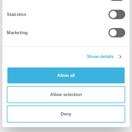
Statistics
Varför co-botic 1900 Pro?
Marketing
Snabbare
Show details
Dammsuger självständigt enligt ett schema, med
automatisk dockning och laddning för att frigöra tid för
andra uppgifter.
Allow all
renare
Allow selection
Sugkraft i industriell klass och självnivellerande borstar för
jämna och utmärkta resultat.
Deny