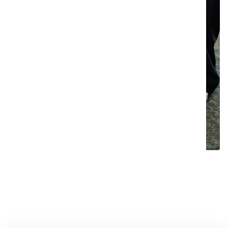
Schemalagd rengöring utan
avbrott
Co-botic 1900 Pro städar enligt schema, så
dammsugningen sker när det passar dig bäst,