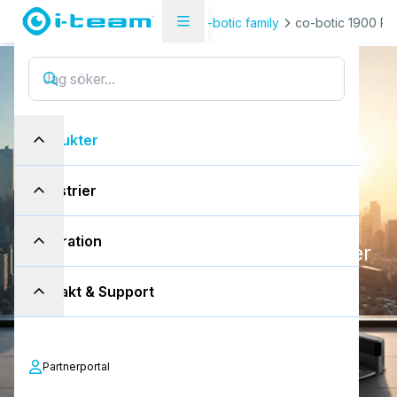
Produkter
Co-botics
co-botic family
co-botic 1900 Pr
S
m
a
r
t
a
u
t
o
n
o
m
co-botic 1900 Pro
Produkter
d
a
m
m
s
u
g
n
i
n
g
:
Industrier
c
o
-
b
o
t
i
c
1
9
0
0
P
r
o
Inspiration
Städar enligt schema och återvänder
automatiskt
till laddningsstationen
Kontakt & Support
för att ladda. Jämna resultat med
minimal manuell ansträngning.
Partnerportal