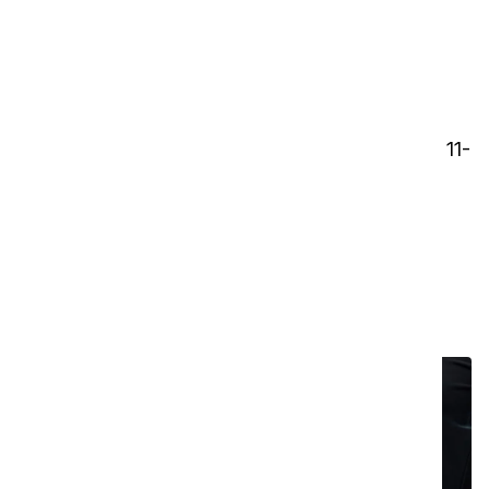
01
Dammbehållare
2L mögelbeständigt dammbehållare med HEPA 11-
filter