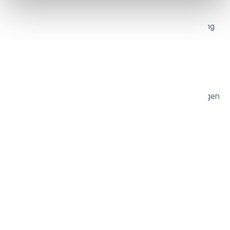
miljövänligare
Eco-läget ger energieffektiv drift, medan smart dockning
och laddning minimerar onödig energiförbrukning.
säkrare
Autonom dammsugning minskar den fysiska belastningen
på operatören, medan den antimikrobiella
dammbehållaren med HEPA 11-filtrering bidrar till att
minska utsläppen.
bättre för alla
Städar enligt schema och laddar sig själv, vilket gör att
rutinerna blir konsekventa och teamen kan hålla fokus.