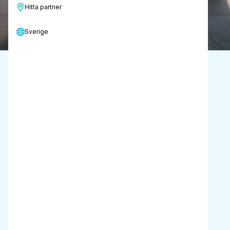
Begär en demonstration
Hitta partner
Sverige
Produktfördelar
Ergonomisk
avlastar
renare från
fysisk belastning
Renare luft
mindre utsläpp
av damm, bakterier och
allergener
Frigör tid
att ägna åt