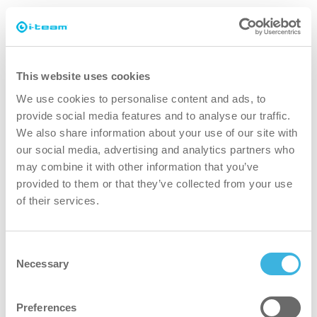
även utanför arbetstid. Detta gör att dagtidens
aktiviteter inte störs. Efter städningen återvänder
den automatiskt till sin dockningsstation för att
ladda. Njut av jämna städresultat med minimal
This website uses cookies
manuell ansträngning.
We use cookies to personalise content and ads, to
provide social media features and to analyse our traffic.
We also share information about your use of our site with
our social media, advertising and analytics partners who
Vill du se fler co-botics?
may combine it with other information that you’ve
provided to them or that they’ve collected from your use
Upptäck hela sortimentet.
of their services.
Möt co-botic-familjen
Consent
Necessary
Selection
Preferences