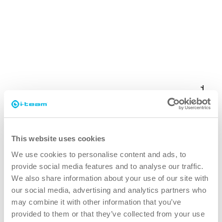
transporter.
Utmaningen
KTX stod inför utmaningar när det gällde att
upprätthålla renligheten på tågstationerna, bland
annat genom att effektivt rengöra toalettgolv,
snabbt ta bort spill från drycker och på ett säkert
sätt rengöra taktila block för funktionshindrade.
This website uses cookies
De befintliga metoderna var tidskrävande och
We use cookies to personalise content and ads, to
inkonsekventa.
provide social media features and to analyse our traffic.
We also share information about your use of our site with
i-teams lösning
our social media, advertising and analytics partners who
may combine it with other information that you’ve
i-team genomförde demonstrationer på flera
provided to them or that they’ve collected from your use