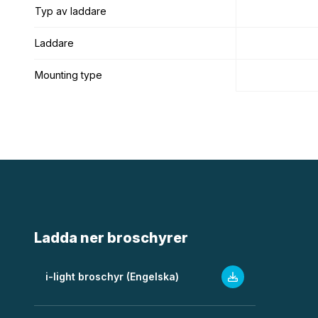
Typ av laddare
Typ av laddare
Laddare
Laddare
Mounting type
Mounting type
Ladda ner broschyrer
i-light broschyr (Engelska)