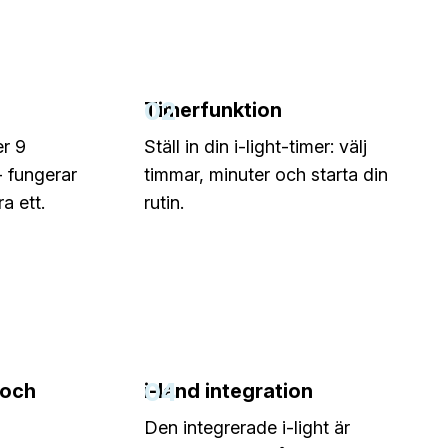
02
Timerfunktion
er 9
Ställ in din i-light-timer: välj
- fungerar
timmar, minuter och starta din
a ett.
rutin.
04
 och
i-land integration
Den integrerade i-light är