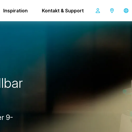
Inspiration
Kontakt & Support
i-light
l
l
b
a
r
r 9-