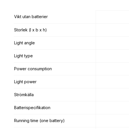
Vikt utan batterier
Vikt utan batterier
Storlek (l x b x h)
Storlek (l x b x h)
Light angle
Light angle
Light type
Light type
Power consumption
Power consumption
Light power
Light power
Strömkälla
Strömkälla
Batterispecifikation
Batterispecifikation
Running time (one battery)
Running time (one battery)