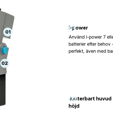
01
i-power
01
Använd i-power 7 ell
batterier efter behov 
perfekt, även med bar
02
03
Justerbart huvud
höjd