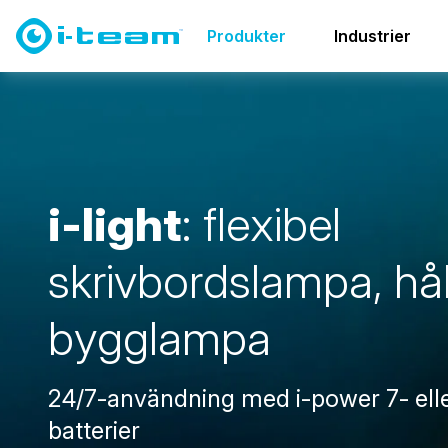
Produkter
Transport & förvaring
i-light
Produkter
Industrier
i
-
l
i
g
h
t
:
f
l
e
x
i
b
e
l
s
k
r
i
v
b
o
r
d
s
l
a
m
p
a
,
h
å
b
y
g
g
l
a
m
p
a
24/7-användning med i-power 7- elle
batterier