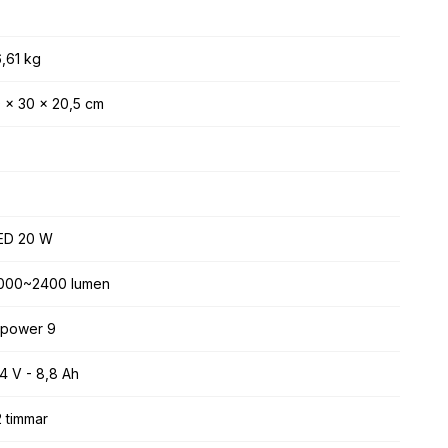
6,61 kg
40 x 30 x 20,5 cm
 LED 20 W
- 2000~2400 lumen
 i-power 9
 24 V - 8,8 Ah
12 timmar