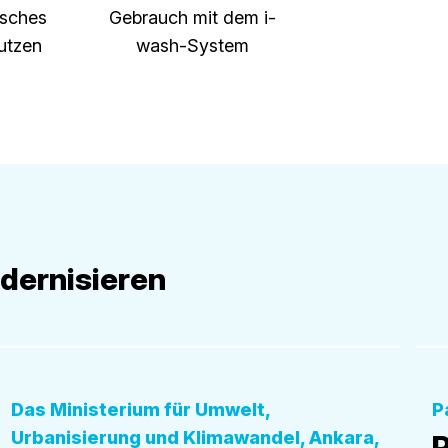
sches
Gebrauch mit dem i-
utzen
wash-System
dernisieren
Öffentliche Einrichtungen
Öf
Das Ministerium für Umwelt,
P
Urbanisierung und Klimawandel, Ankara,
P