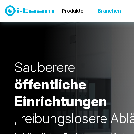
Branchen
Öffentliche Einrichtungen
Produkte
Branchen
S
a
u
b
e
r
e
r
e
ö
f
f
e
n
t
l
i
c
h
e
E
i
n
r
i
c
h
t
u
n
g
e
n
,
r
e
i
b
u
n
g
s
l
o
s
e
r
e
A
b
l