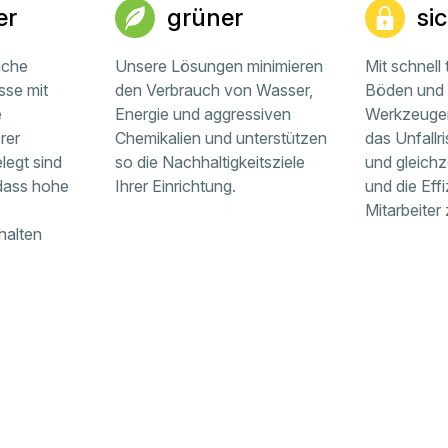
er
grüner
si
iche
Unsere Lösungen minimieren
Mit schnell
sse mit
den Verbrauch von Wasser,
Böden und
e
Energie und aggressiven
Werkzeugen
rer
Chemikalien und unterstützen
das Unfallri
legt sind
so die Nachhaltigkeitsziele
und gleichz
 dass hohe
Ihrer Einrichtung.
und die Effi
Mitarbeiter
halten