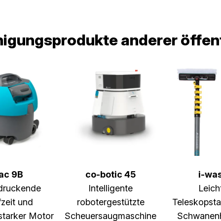
nigungsprodukte anderer öffent
ac 9B
co-botic 45
i-wa
druckende
Intelligente
Leich
zeit und
robotergestützte
Teleskopst
starker Motor
Scheuersaugmaschine
Schwanenh