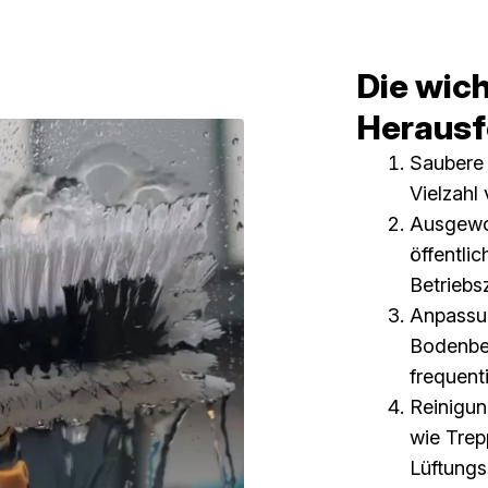
Die wic
Herausf
Saubere 
Vielzahl
Ausgewo
öffentli
Betriebs
Anpassu
Bodenbel
frequent
Reinigun
wie Tre
Lüftung