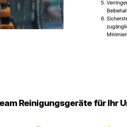
Verringe
Beibehal
Sicherste
zugängli
Minimie
-team Reinigungsgeräte für Ihr