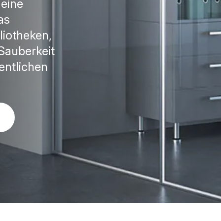
 eine
as
liotheken,
Sauberkeit
entlichen