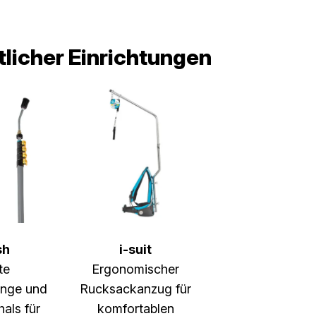
licher Einrichtungen
sh
i-suit
te
Ergonomischer
ange und
Rucksackanzug für
als für
komfortablen