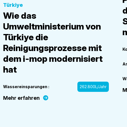
Türkiye
Wie das
Umweltministerium von
m
Türkiye die
Reinigungsprozesse mit
Ko
dem i-mop modernisiert
Ar
hat
W
Wassereinsparungen :
262.800L/Jahr
M
Mehr erfahren