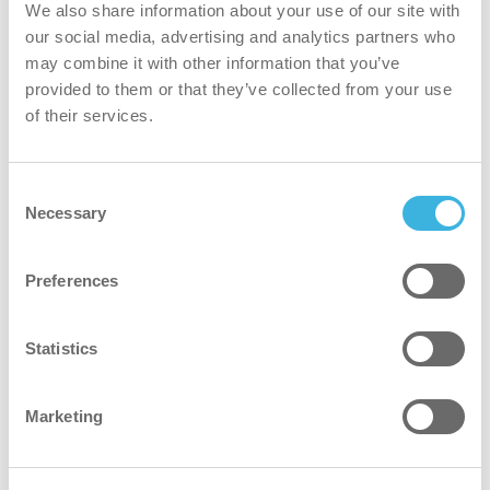
We also share information about your use of our site with
Herausfinden
our social media, advertising and analytics partners who
may combine it with other information that you’ve
provided to them or that they’ve collected from your use
of their services.
Consent
Warum die vac 5b?
Necessary
Selection
Preferences
schneller
Statistics
Liefert eine beeindruckende Saugkraft, ohne die
Einschränkungen durch Kabel, und ermöglicht so eine
Marketing
schnellere Reinigung.