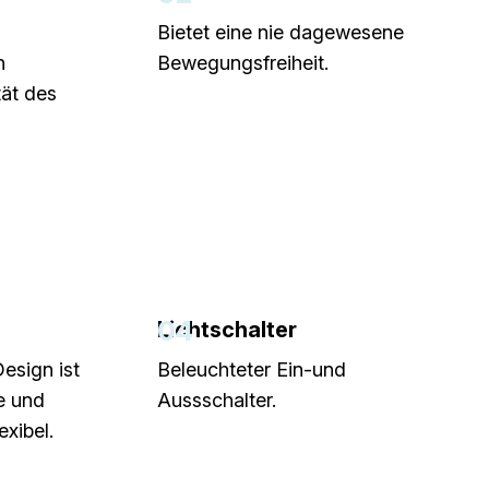
Bietet eine nie dagewesene
n
Bewegungsfreiheit.
tät des
04
Lichtschalter
esign ist
Beleuchteter Ein-und
e und
Aussschalter.
xibel.