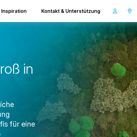
Inspiration
Kontakt & Unterstützung
vac 5
r
o
ß
i
n
liche
ung
is für eine
b