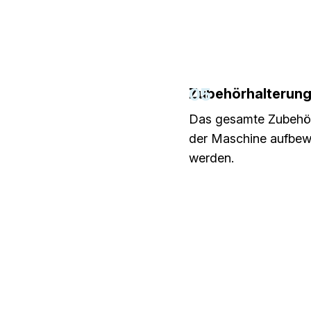
05
Zubehörhalterun
Das gesamte Zubehör
der Maschine aufbew
werden.