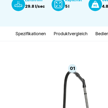
29.8 l/sec
5 l
4.8
Spezifikationen
Produktvergleich
Bedie
01