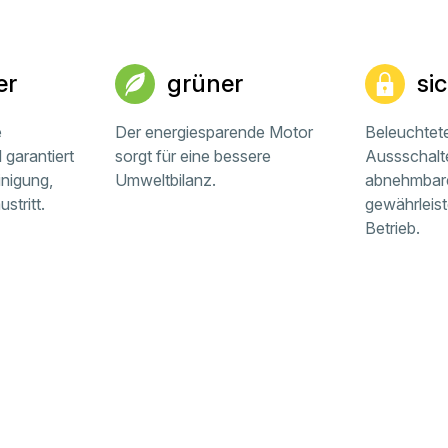
er
grüner
si
e
Der energiesparende Motor
Beleuchtet
garantiert
sorgt für eine bessere
Aussschalt
inigung,
Umweltbilanz.
abnehmbar
stritt.
gewährleist
Betrieb.