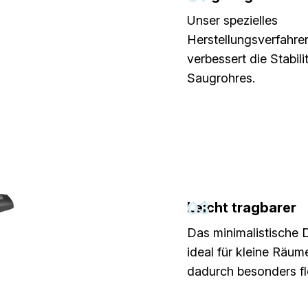
Unser spezielles
Herstellungsverfahre
verbessert die Stabili
Saugrohres.
03
Leicht tragbarer
Das minimalistische D
ideal für kleine Räum
dadurch besonders fle