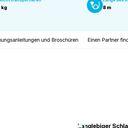
 kg
8 m
nungsanleitungen und Broschüren
Einen Partner fi
01
Langlebiger Schl