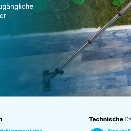
ugängliche
er
n
Technische
Da
icht transportieren
Länge des K