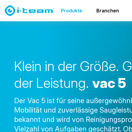
Produkte
Staubsauger
vac family
vac 5
Produkte
Branchen
K
l
e
i
n
i
n
d
e
r
G
r
ö
ß
e
.
G
d
e
r
L
e
i
s
t
u
n
g
.
v
a
c
5
Der Vac 5 ist für seine außergewöhn
Mobilität und zuverlässige Saugleist
bekannt und wird von Reinigungsprof
Vielzahl von Aufgaben geschätzt. O