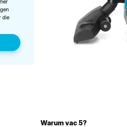
cher
ngen
r die
Warum vac 5?