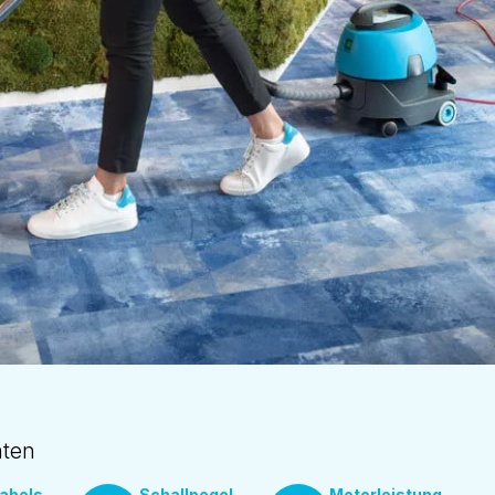
ten
abels
Schallpegel
Motorleistung