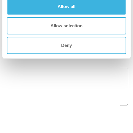
Allow all
Postleitzahl
*
Allow selection
Land
*
Deny
Nachricht
*
DSGVO
*
Indem Sie dies auswählen, stimmen Sie unserer
Datenschutzerklärung zu.