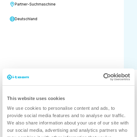
Partner-Suchmaschine
Füllen Sie das untenstehende Formular
aus, und ein Mitglied unseres Teams
Deutschland
wird sich in Kürze bei Ihnen melden.
Lassen Sie uns die Reinigung
gemeinsam neu definieren!
Vorname
*
This website uses cookies
We use cookies to personalise content and ads, to
provide social media features and to analyse our traffic.
We also share information about your use of our site with
Nachname
*
our social media, advertising and analytics partners who