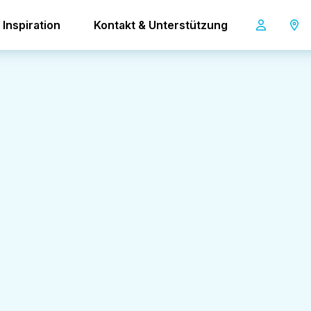
Inspiration
Kontakt & Unterstützung
Vorname
E-Mail-Adresse
*
Telefonnummer
Nachricht
*