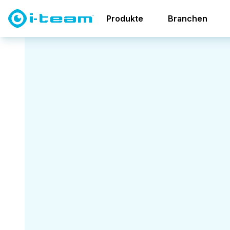
Produkte
Branchen
Kontaktieren Sie i-team solutions
Germany
Erfahren Sie, wie i-
team Lösungen für Ihr
Unternehmen
funktionieren können.
Haben Sie Fragen, benötigen
Sie Unterstützung, möchten
Sie eine Demo anfordern oder
mehr über unser Angebot
erfahren? Unser Team ist hier,