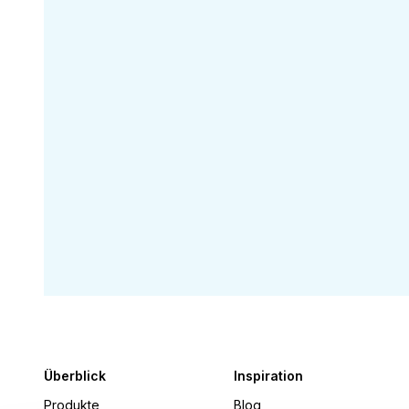
um Ihnen zu helfen!
Füllen Sie das untenstehende Formular
aus, und ein Mitglied unseres Teams
wird sich in Kürze bei Ihnen melden.
Lassen Sie uns die Reinigung
gemeinsam neu definieren!
Überblick
Inspiration
Produkte
Blog