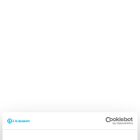
Festes Wandladegerät
Das gleiche wie andere mehrstufige
Wandladegeräte, aber viel flexibler und kann
überall mit einer Fußbefestigung platziert werden!