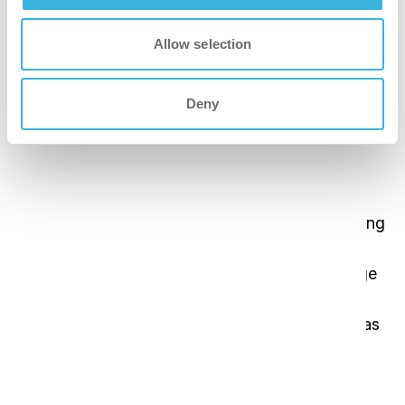
Allow selection
besser
Deny
Damit die Reinigung Spaß macht, schnell
und effizient ist
Erleben Sie die Freude über schnellere
Reinigungszeiten und eine bessere Abdeckung.
Wenn Sie sicher sein wollen, dass Ihre Einrichtung
innerhalb kürzester Zeit ordnungsgemäß
desinfiziert ist, ist der i-cover genau das Richtige
für Sie. Dank des intelligenten Designs und der
großen Auswahl an Düsen wird die Arbeit für das
Reinigungsteam einfach und angenehm.