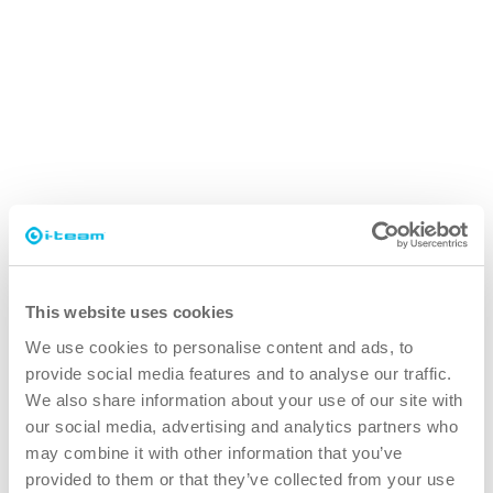
This website uses cookies
sicherer
We use cookies to personalise content and ads, to
provide social media features and to analyse our traffic.
Ausgezeichnete Ergonomie
We also share information about your use of our site with
Das i-cover 1.0 lässt sich dank des intelligent
our social media, advertising and analytics partners who
gestalteten Griffs leicht in der Hand halten. Wenn
may combine it with other information that you’ve
Sie sich für den 2.5 entscheiden, wird das Gerät
provided to them or that they’ve collected from your use