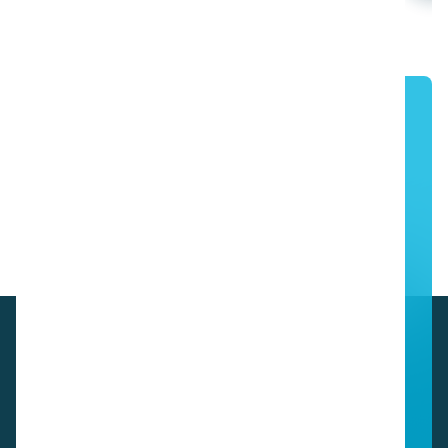
Entdecken Sie die i-team
Reinigungslösungen
Kontaktieren Sie uns
Einen Partner finden