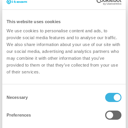
Wasser bedeckte Oberflächen, was die Gefahr des
Ausrutschens verringert und das Risiko eines
Stromschlags ausschließt. Der i-remove erledigt
This website uses cookies
seine Arbeit ohne gefährliche Dämpfe oder
We use cookies to personalise content and ads, to
schädliche Chemikalien.
provide social media features and to analyse our traffic.
We also share information about your use of our site with
our social media, advertising and analytics partners who
may combine it with other information that you’ve
provided to them or that they’ve collected from your use
of their services.
Consent
Necessary
Selection
Preferences