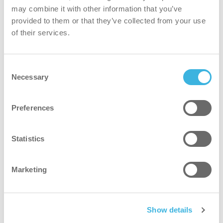
may combine it with other information that you’ve
Resultat
provided to them or that they’ve collected from your use
of their services.
Förbättrad säkerhet: Halkprover visade en
normaliserad riskminskning till 118 när golven
Consent
blev våta, vilket minskade riskerna för
Necessary
Selection
personal och patienter.
Hygien: Alla ATP-tester i restaurangområdena
Preferences
godkändes med ett genomsnittligt
bakterievärde på 0-2, vilket ligger väl inom
Statistics
säkerhetsintervallet på 31-80 - och detta
uppnåddes med enbart vatten.
Högre effektivitet: Den arbetsinsats som
Marketing
krävdes för rengöring minskade med 48-55%
i genomsnitt.
Show details
Kostnadsbesparingar: Varje i-mop genererade