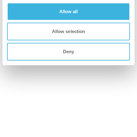
årliga besparingar på mellan 13 000 och 17
000 GBP, vilket gav en ROI på mindre än 5
Allow all
månader.
Allow selection
Deny