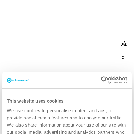
i-teamets bidrag
ITE-UK genomförde tester med
imop Lite
och
i-
mop XL
på flera sjukhus för att bedöma deras
effektivitet jämfört med traditionella
rengöringsmetoder. Utvärderingen fokuserade på:
Förbättring av halksäkerheten, mätt med Slip
Alert-systemet.
Förbättrad rengöringsstandard, testad med
Hygienas ATP-testare.
Produktivitetsförbättring jämfört med
nuvarande rengöringsmetod genom
This website uses cookies
tidsförsök.
We use cookies to personalise content and ads, to
Slutanvändarens upplevelse, samlad via direkt
provide social media features and to analyse our traffic.
feedback.
We also share information about your use of our site with
our social media, advertising and analytics partners who