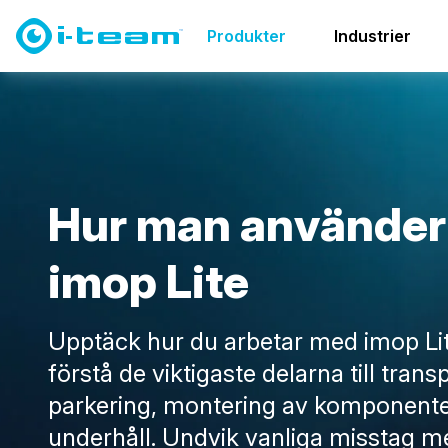
Produkter
Skurmaskiner
i-mop family
Instruktions
Produkter
Industrier
H
u
r
m
a
n
a
n
v
ä
n
d
e
r
i
m
o
p
L
i
t
e
Upptäck hur du arbetar med imop Lite
förstå de viktigaste delarna till transp
parkering, montering av komponent
underhåll. Undvik vanliga misstag m