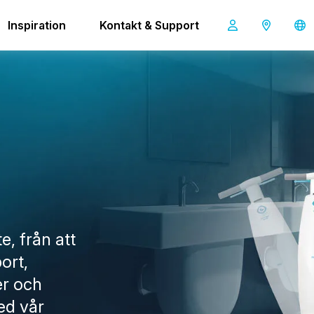
videor imop Lite
Inspiration
Kontakt & Support
, från att
ort,
er och
ed vår