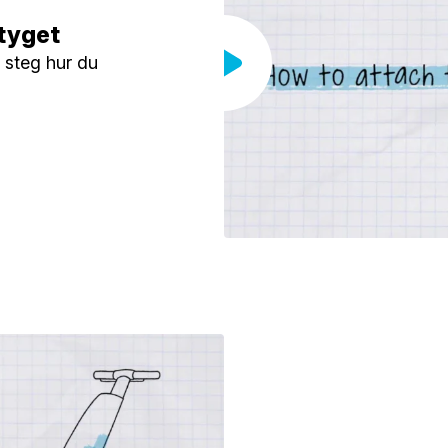
tyget
r steg hur du