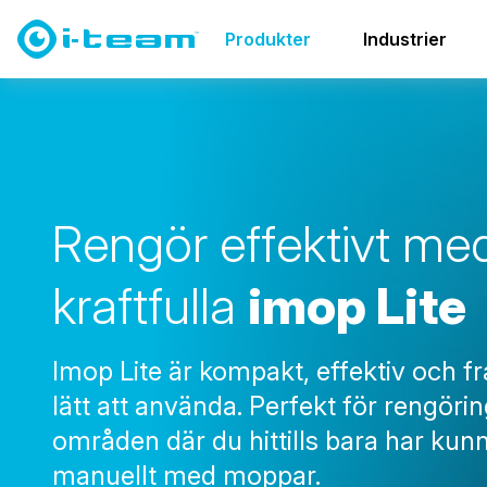
Produkter
Skurmaskiner
imop Lite
Produkter
Industrier
R
e
n
g
ö
r
e
f
f
e
k
t
i
v
t
m
e
k
r
a
f
t
f
u
l
l
a
i
m
o
p
L
i
t
e
Imop Lite är kompakt, effektiv och fr
lätt att använda. Perfekt för rengöri
områden där du hittills bara har kun
manuellt med moppar.