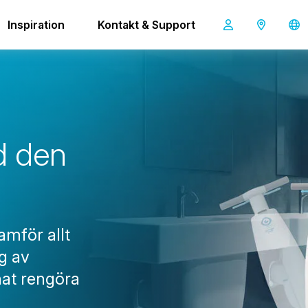
Inspiration
Kontakt & Support
imop Lite
d
d
e
n
amför allt
ng av
nat rengöra