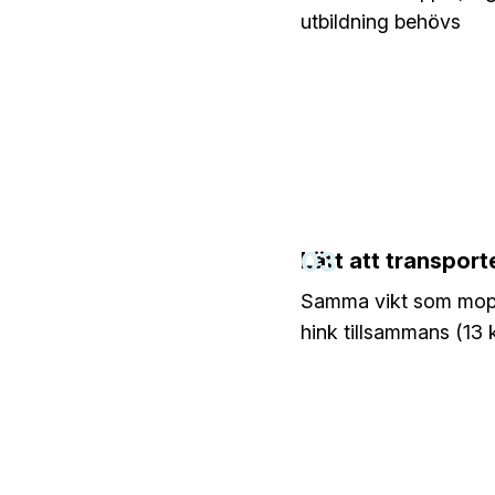
utbildning behövs
03
Lätt att transport
Samma vikt som mop
hink tillsammans (13 