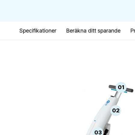
Specifikationer
Beräkna ditt sparande
P
01
02
03