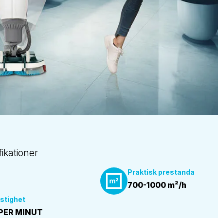
fikationer
Praktisk prestanda
700-1000 m²/h
stighet
PER MINUT