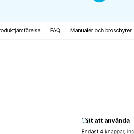
roduktjämförelse
FAQ
Manualer och broschyrer
01
Lätt att använda
Endast 4 knappar, in