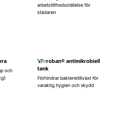
arbetstillfredsställelse för
städaren
04
era
Microban® antimikrobiell
tank
p och
kg)
Förhindrar bakterietillväxt för
varaktig hygien och skydd