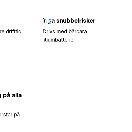
06
Inga snubbelrisker
e drifttid
Drivs med bärbara
litiumbatterier
 på alla
rstar på