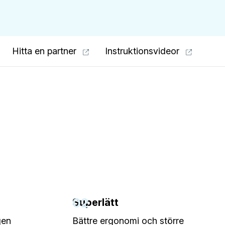
Hitta en partner
Instruktionsvideor
02
Superlätt
gen
Bättre ergonomi och större