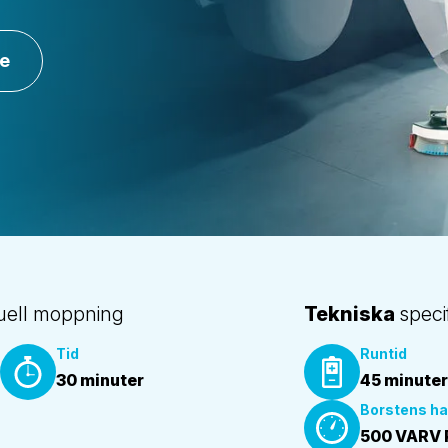
de
uell moppning
Tekniska
speci
Tid
Runtid
30 minuter
45 minuter
Borstens ha
500 VARV 