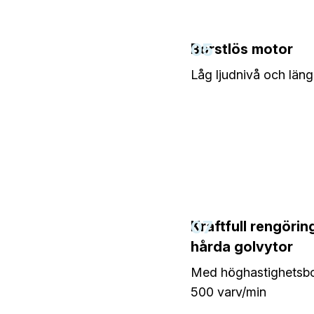
05
Borstlös motor
Låg ljudnivå och längr
07
Kraftfull rengöring
hårda golvytor
Med höghastighetsbo
500 varv/min