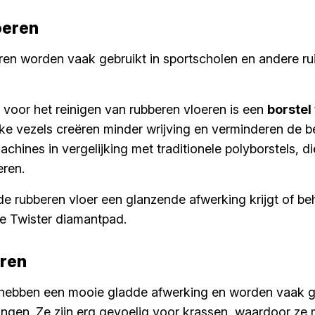
oeren
en worden vaak gebruikt in sportscholen en andere ru
 voor het reinigen van rubberen vloeren is een
borstel
ijke vezels creëren minder wrijving en verminderen de b
ines in vergelijking met traditionele polyborstels, d
eren.
t de rubberen vloer een glanzende afwerking krijgt of b
e Twister diamantpad.
ren
hebben een mooie gladde afwerking en worden vaak ge
gen. Ze zijn erg gevoelig voor krassen, waardoor ze m