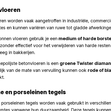
vloeren
en worden vaak aangetroffen in industriële, commerci
tes en kunnen variëren van ruwe tot gladde afwerkinge
onnen vloeren gebruik je een
medium of harde borste
ijzonder effectief voor het verwijderen van harde resten
eg in bakkerijen.
epolijste betonvloeren is een
groene Twister diama
lijk van de mate van vervuiling kunnen ook
rode of b
kt.
e en porseleinen tegels
porseleinen tegels worden vaak gebruikt in verschill
ruimtes vanwege hun duurzaamheid. Deze tegels kunne