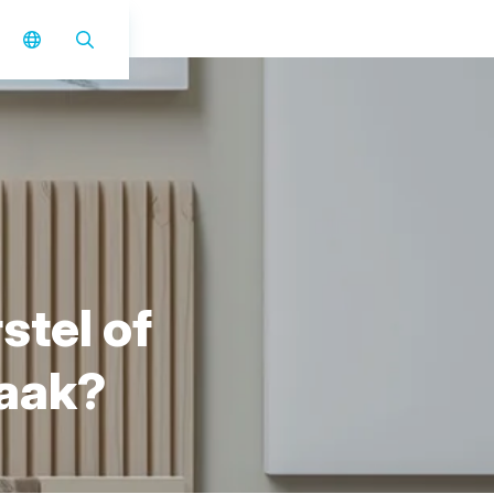
r
s
t
e
l
o
f
a
a
k
?