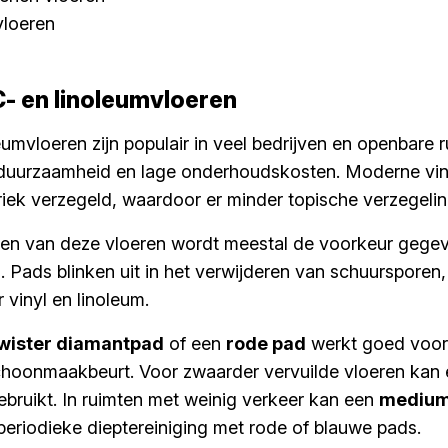
vloeren
C- en linoleumvloeren
leumvloeren zijn populair in veel bedrijven en openbare 
uurzaamheid en lage onderhoudskosten. Moderne viny
riek verzegeld, waardoor er minder topische verzegelin
igen van deze vloeren wordt meestal de voorkeur gege
. Pads blinken uit in het verwijderen van schuursporen
r vinyl en linoleum.
wister diamantpad
of een
rode pad
werkt goed voor
choonmaakbeurt. Voor zwaarder vervuilde vloeren kan
bruikt. In ruimten met weinig verkeer kan een
medium
periodieke dieptereiniging met rode of blauwe pads.