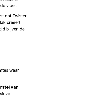
de vloer.
st dat Twister
lak creëert
jd blijven de
imtes waar
rstel van
ssieve