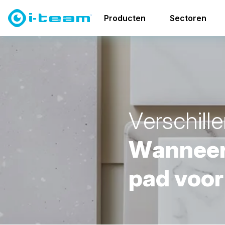
Blog
Verschillende soorten vloeren
Producten
Sectoren
V
e
r
s
c
h
i
l
l
e
W
a
n
n
e
e
p
a
d
v
o
o
r