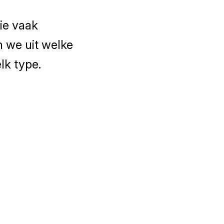
ie vaak
 we uit welke
lk type.