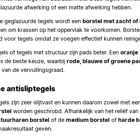
lazuurde afwerking of een matte afwerking hebben.
e geglazuurde tegels wordt een
borstel met zacht of 
n om krassen op het oppervlak te voorkomen. Borstels
 voor tegels omdat ze voegen effectief kunnen reinig
els of tegels met structuur zijn pads beter. Een
oranje
is de beste keuze, waarbij
rode, blauwe of groene pa
k van de vervuilingsgraad.
 antisliptegels
els zijn zeer slijtvast en kunnen daarom zowel met ee
rstel
worden geschrobd. Afhankelijk van het reliëf van
tuurharen borstel
of de
medium borstel
of
harde b
aakresultaat geven.