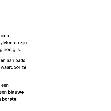
ruimtes
lvloeren zijn
g nodig is.
ven aan pads
, waardoor ze
 een
 een
blauwe
 borstel