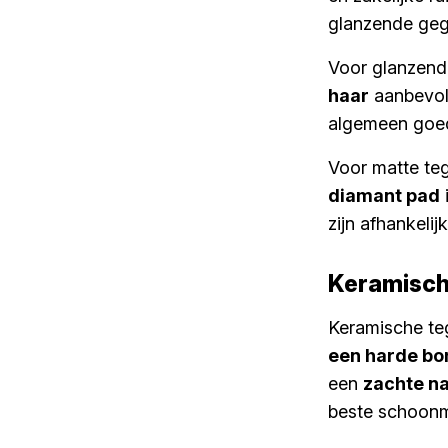
glanzende geg
Voor glanzend
haar
aanbevole
algemeen goed
Voor matte teg
diamant pad
zijn afhankelij
Keramische
Keramische teg
een harde bo
een
zachte na
beste schoonm