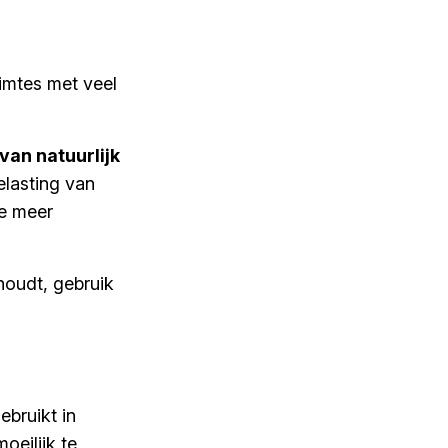
imtes met veel
 van natuurlijk
elasting van
ie meer
ehoudt, gebruik
bruikt in
oeilijk te