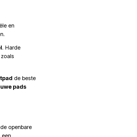
ële en
n.
l
. Harde
 zoals
ntpad
de beste
lauwe pads
ende openbare
n een