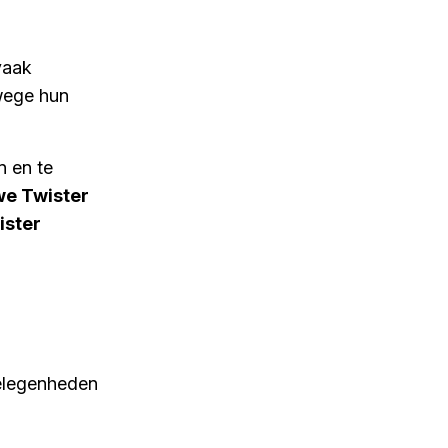
vaak
wege hun
 en te
we Twister
ister
gelegenheden