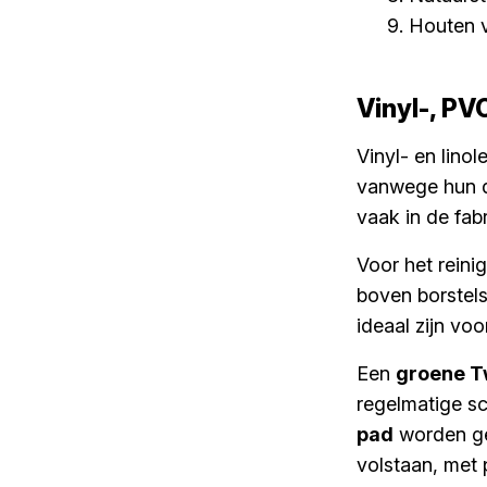
Houten 
Vinyl-, PV
Vinyl- en lino
vanwege hun d
vaak in de fab
Voor het rein
boven borstels
ideaal zijn voo
Een
groene T
regelmatige s
pad
worden ge
volstaan, met 