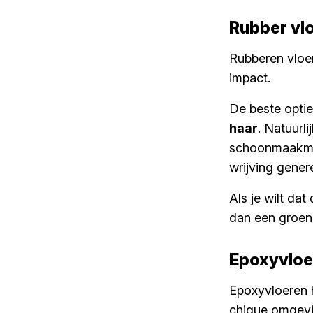
Rubber vl
Rubberen vloer
impact.
De beste optie
haar
. Natuurl
schoonmaakmach
wrijving gener
Als je wilt da
dan een groen
Epoxyvloe
Epoxyvloeren 
chique omgevin