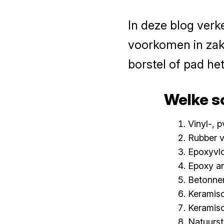
In deze blog verk
voorkomen in zak
borstel of pad het
Welke s
Vinyl-, 
Rubber v
Epoxyvl
Epoxy an
Betonne
Keramisc
Keramisc
Natuurst