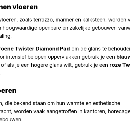
nen vloeren
loeren, zoals terrazzo, marmer en kalksteen, worden 
in hoogwaardige openbare en zakelijke gebouwen van
aling.
roene Twister Diamond Pad
om de glans te behouden
or intensief belopen oppervlakken gebruik je een
blau
of als je een hogere glans wilt, gebruik je een
roze Tw
.
oeren
n, die bekend staan om hun warmte en esthetische
racht, worden vaak aangetroffen in kantoren, horeca
gebouwen.