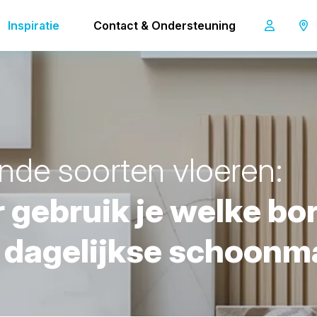
Inspiratie
Contact & Ondersteuning
n
d
e
s
o
o
r
t
e
n
v
l
o
e
r
e
n
:
r
g
e
b
r
u
i
k
j
e
w
e
l
k
e
b
o
d
a
g
e
l
i
j
k
s
e
s
c
h
o
o
n
m