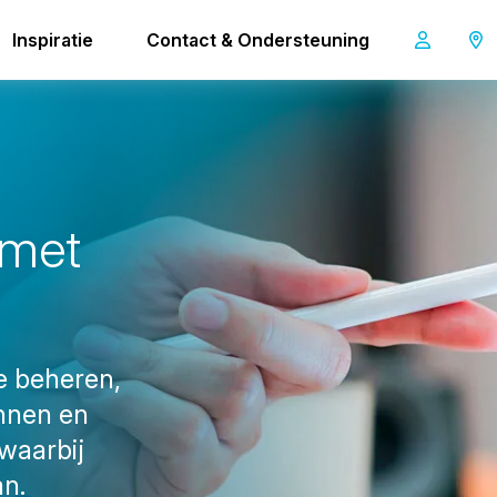
Inspiratie
Contact & Ondersteuning
m
e
t
ne beheren,
nnen en
 waarbij
an.