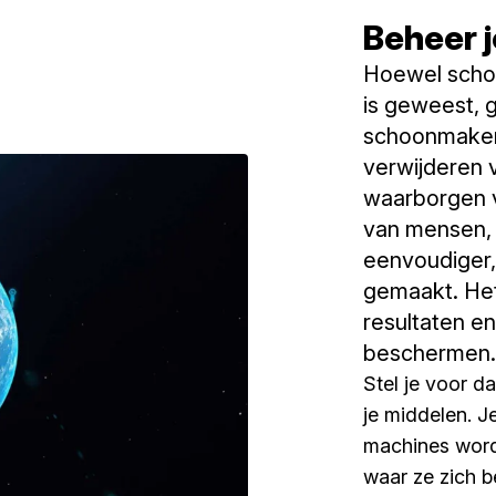
Beheer 
Hoewel schoo
is geweest, g
schoonmaken 
verwijderen v
waarborgen v
van mensen, 
eenvoudiger, 
gemaakt. Het
resultaten en
beschermen.
Stel je voor da
je middelen. J
machines word
waar ze zich b