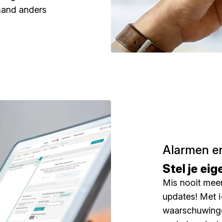
mand anders
Alarmen e
Stel je eig
Mis nooit meer
updates! Met i-
waarschuwinge