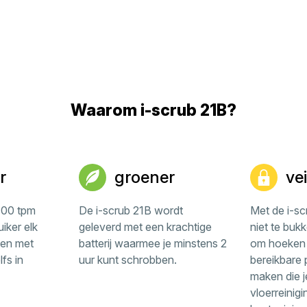
Waarom i-scrub 21B?
r
groener
vei
400 tpm
De i-scrub 21B wordt
Met de i-sc
iker elk
geleverd met een krachtige
niet te bukk
ben met
batterij waarmee je minstens 2
om hoeken o
fs in
uur kunt schrobben.
bereikbare 
maken die 
vloerreinig