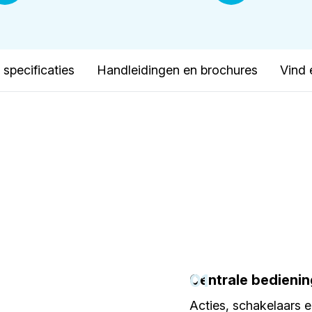
specificaties
Handleidingen en brochures
Vind 
01
Centrale bedienin
Acties, schakelaars 