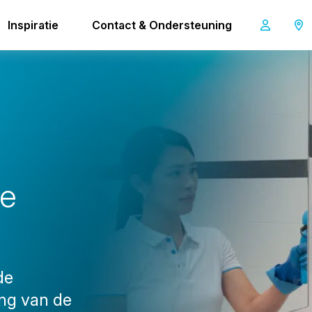
Inspiratie
Contact & Ondersteuning
i-scrub 21B
e
de
ing van de