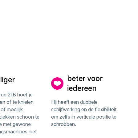
beter voor
liger
iedereen
rub 21B hoef je
en of te knielen
Hij heeft een dubbele
f moeilijk
schijfwerking en de flexibiliteit
plekken schoon te
om zelfs in verticale positie te
je met gewone
schrobben.
ingsmachines niet