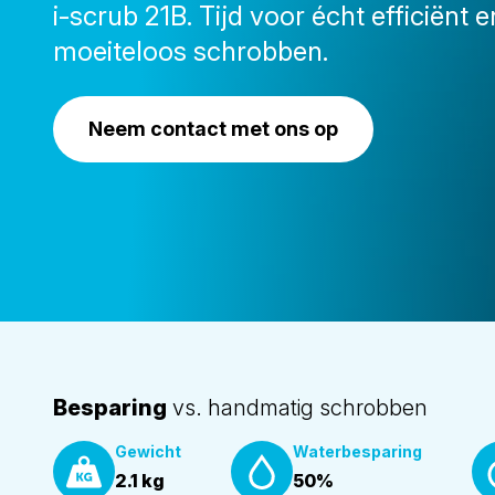
i-scrub 21B. Tijd voor écht efficiënt e
moeiteloos schrobben.
Neem contact met ons op
Besparing
vs. handmatig schrobben
Gewicht
Waterbesparing
2.1 kg
50%