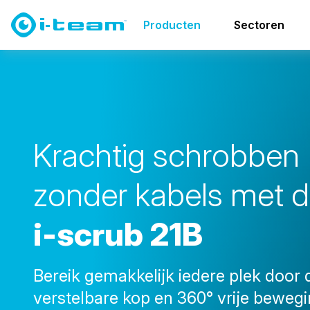
Producten
Muren en plafonds
i-scrub 21B
Producten
Sectoren
K
r
a
c
h
t
i
g
s
c
h
r
o
b
b
e
n
z
o
n
d
e
r
k
a
b
e
l
s
m
e
t
d
i
-
s
c
r
u
b
2
1
B
Bereik gemakkelijk iedere plek door 
verstelbare kop en 360° vrije beweg