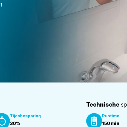
n
Technische
spe
Tijdsbesparing
Runtime
30%
150 min