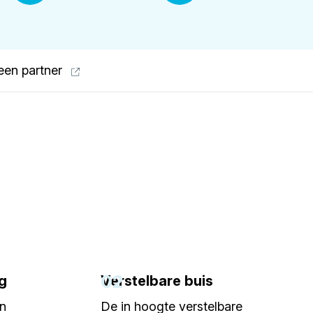
een partner
02
g
Verstelbare buis
en
De in hoogte verstelbare