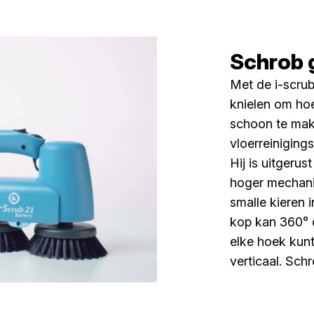
Schrob 
Met de i-scrub
knielen om hoe
schoon te mak
vloerreinigin
Hij is uitgeru
hoger mechani
smalle kieren 
kop kan 360° dr
elke hoek kun
verticaal. Sch