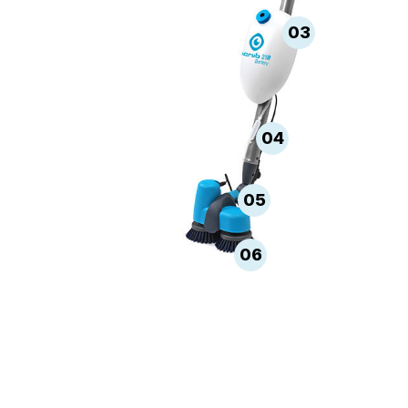
03
04
05
06