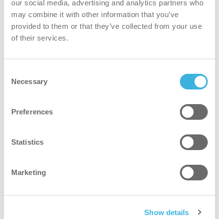
our social media, advertising and analytics partners who
i-team partner Kristall Pro raadde de
i-mop XL
may combine it with other information that you’ve
aan om het schoonmaken van winkels te
provided to them or that they’ve collected from your use
of their services.
veranderen. Deze oplossing verving verouderde
methoden en maakte een einde aan de
tijdrovende en inefficiënte "Spaghetti Mop Shows"
Consent
De
i-mop XL
verbeterde de effectiviteit van het
Necessary
Selection
schoonmaken, stroomlijnde het hele proces en
stelde het winkelpersoneel in staat om een
Preferences
schonere omgeving te handhaven zonder
chemicaliën. Deze oplossing verhoogde de
Statistics
operationele efficiëntie en zorgde voor een
veiligere, schonere ruimte.
Marketing
Resultaten
Show details
Tijdsbesparing: 65%