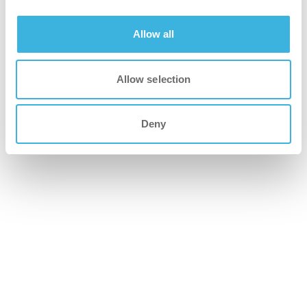
Water bespaard: 40%
Allow all
De oplossing leidde tot een verbeterde
operationele efficiëntie, een schoner en veiliger
Allow selection
milieu en aanzienlijke duurzaamheidswinsten.
Deny