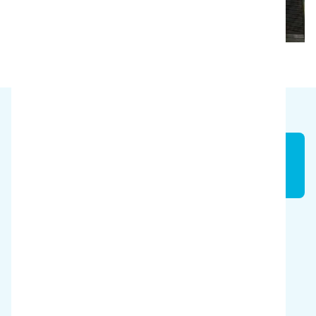
Waterbesparing
40%
Tijdsbesparing
65%
Kosten besparen
€150.000/jaar