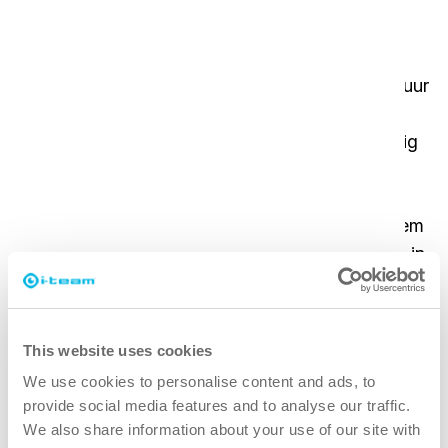
De uitdaging
Alepa had te kampen met traditionele
schoonmaakmethoden en omvangrijke apparatuur
die inefficiënt waren voor hun snelle
winkelomgeving. Ze hadden een oplossing nodig
die niet alleen de schoonmaakefficiëntie zou
verbeteren, maar ook het gebruik van
personeelstijd zou optimaliseren. Om dit probleem
aan te pakken, startten ze een proefprogramma in
40 van hun 126 winkels in Helsinki, met als doel de
schoonmaakprocessen te verbeteren en
chemische reinigingsmiddelen overbodig te
This website uses cookies
maken.
We use cookies to personalise content and ads, to
provide social media features and to analyse our traffic.
De oplossing
We also share information about your use of our site with