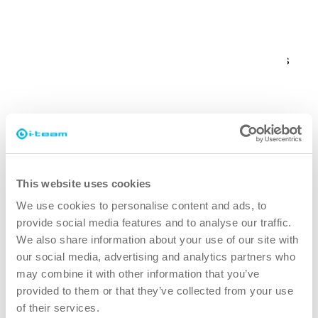
De oplossing
i-team begon met 3 i-mop XL Pro machines
en voegde er later nog 6 aan toe.
Dankzij de grote wendbaarheid van de
machines kon er worden schoongemaakt op
plekken waar andere machines niet konden
komen, waardoor de algehele
schoonmaakdekking werd verbeterd.
This website uses cookies
We use cookies to personalise content and ads, to
provide social media features and to analyse our traffic.
Resultaten
We also share information about your use of our site with
our social media, advertising and analytics partners who
Ononderbroken schoonmaakwerkzaamheden:
may combine it with other information that you’ve
met i-mops kan er nu non-stop worden
provided to them or that they’ve collected from your use
schoongemaakt - geen vertragingen of
of their services.