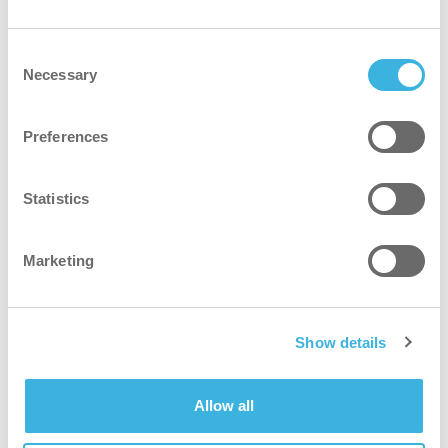
onderbrekingen meer.
Kostenefficiënte prestaties: i-mops zorgen
Consent
voor een aanzienlijke vermindering van het
Necessary
Selection
water-, schoonmaakmiddel- en
energieverbruik, wat resulteert in lagere
Preferences
operationele kosten. Er is minder personeel
nodig om dezelfde hoogwaardige resultaten
Statistics
te behalen.
Lagere impact op het milieu: dankzij
Marketing
grondstofzuinig schoonmaken is de totale
ecologische voetafdruk kleiner geworden.
Show details
Allow all