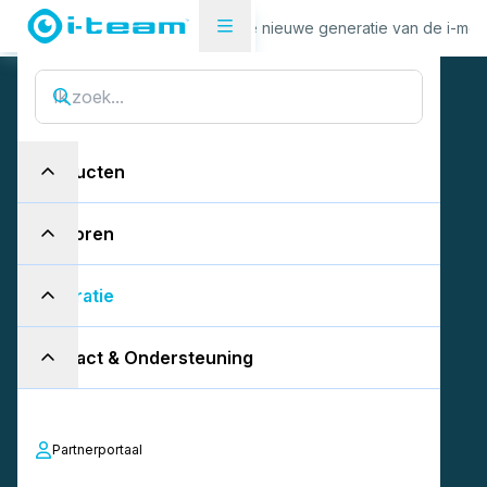
Nieuws
Introductie van de nieuwe generatie van de i-mop
Producten
Sectoren
I
n
t
r
o
d
u
c
t
i
e
v
a
n
d
e
n
i
e
u
w
e
g
e
n
e
r
a
t
i
e
v
a
n
Inspiratie
d
e
Contact & Ondersteuning
i
-
m
o
p
-
p
r
o
d
u
c
t
f
a
m
i
l
i
e
Partnerportaal