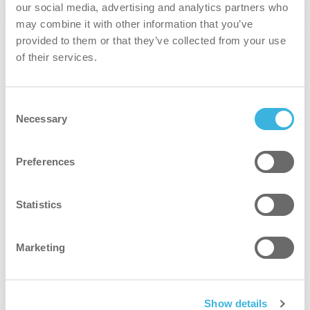
our social media, advertising and analytics partners who
40 & 40 Pro
may combine it with other information that you’ve
provided to them or that they’ve collected from your use
of their services.
Onze belangrijkste innovatie
verandert al meer dan tien jaar
Consent
Necessary
Selection
het leven van
Preferences
schoonmaakmedewerkers. Nu
hebben we dit vertrouwde
Statistics
concept verder verfijnd, zodat
Marketing
het slimmer functioneert en een
Show details