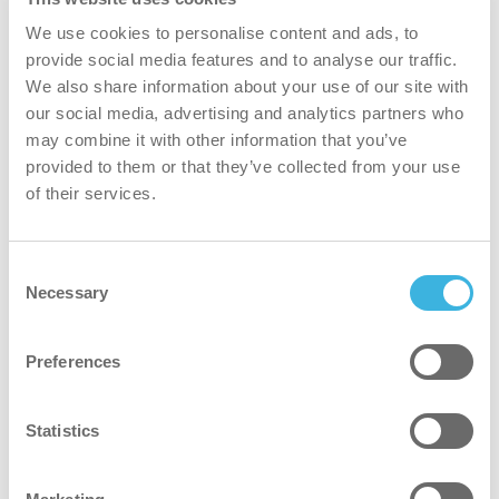
We use cookies to personalise content and ads, to
provide social media features and to analyse our traffic.
We also share information about your use of our site with
our social media, advertising and analytics partners who
may combine it with other information that you’ve
provided to them or that they’ve collected from your use
of their services.
Consent
Necessary
Selection
Hoe gebruik je een mobiele
telefoonhouder in de prullenbak
Preferences
In deze video laten we zien hoe je de mobiele
telefoonhouder en prullenbak bevestigt en hoe je
ze gebruikt.
Statistics