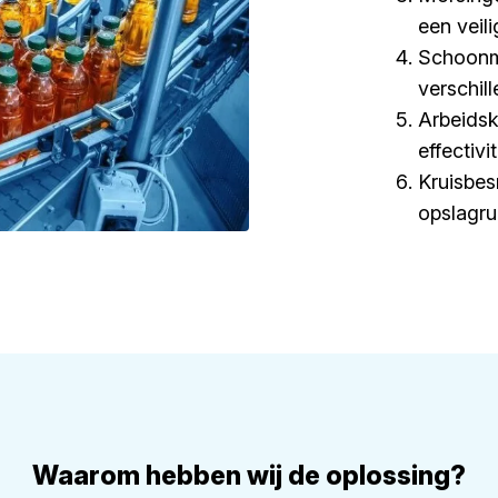
een veil
Schoonm
verschil
Arbeidsk
effectivi
Kruisbes
opslagr
Waarom hebben wij de oplossing?