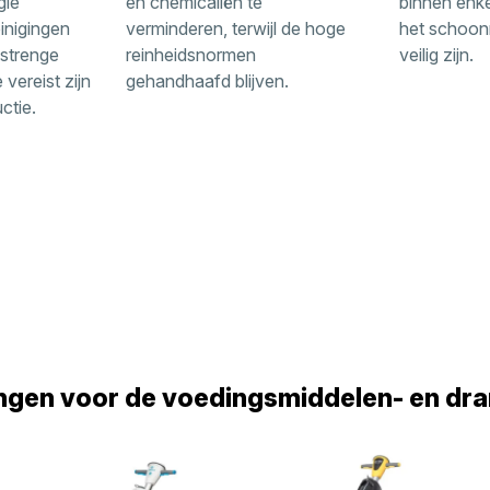
gie
en chemicaliën te
binnen enk
inigingen
verminderen, terwijl de hoge
het schoon
 strenge
reinheidsnormen
veilig zijn.
vereist zijn
gehandhaafd blijven.
ctie.
ngen voor de voedingsmiddelen- en dra