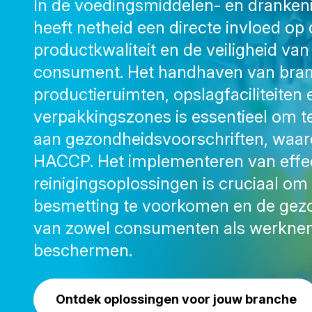
In de voedingsmiddelen- en drankeni
heeft netheid een directe invloed op
productkwaliteit en de veiligheid van
consument. Het handhaven van bra
productieruimten, opslagfaciliteiten 
verpakkingszones is essentieel om t
aan gezondheidsvoorschriften, waa
HACCP. Het implementeren van effe
reinigingsoplossingen is cruciaal om
besmetting te voorkomen en de gez
van zowel consumenten als werkne
beschermen.
Ontdek oplossingen voor jouw branche