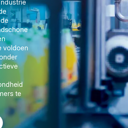
ndustrie
 de
 de
ndschone
en
e voldoen
ronder
ctieve
ondheid
mers te