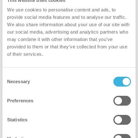
This website uses cookies
a ISS procurou uma solução de limpeza
We use cookies to personalise content and ads, to
alternativa para prolongar a sua vida útil e reduzir
provide social media features and to analyse our traffic.
os custos.
We also share information about your use of our site with
our social media, advertising and analytics partners who
A solução da i-team
may combine it with other information that you’ve
provided to them or that they’ve collected from your use
of their services.
a i-team e o seu parceiro demonstraram o
ORBOT
Sprayborg
para testar se a alcatifa poderia ser
limpa em vez de substituída, restaurando o seu
Consent
estado e reduzindo os custos.
Necessary
Selection
Resultado
Preferences
poupança de 4.000 euros, uma vez que a SKF
Statistics
já não precisa de substituir a alcatifa Floortex.
Aumento das horas de serviço para a ISS,