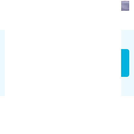
Poupança
4.000 euros/ano
O Grupo SKF é um líder global no