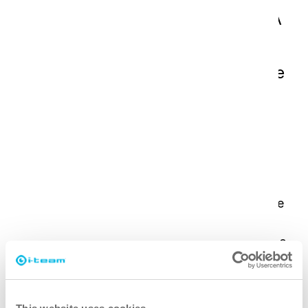
fabrico de rolamentos e vedantes. A
ISS é líder mundial em serviços de
instalações, oferecendo soluções de
limpeza, manutenção e gestão de
locais de trabalho.
O desafio do cliente
A SKF Gotemburgo introduziu uma nova sala de
refeições com alcatifa Floortex, mas os
trabalhadores industriais que entravam com óleo
hidráulico nos sapatos tornavam a limpeza da
alcatifa extremamente difícil. Inicialmente, a SKF
considerou a hipótese de substituir a alcatifa, mas