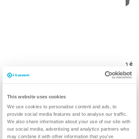
Dois carregadores
Esperar que as suas baterias i-power carreguem é
coisa do passado. Desenvolvemos dois tipos de
carregadores, o "i-charge 2 e o 9", consoante as
suas necessidades de carregamento. Com o i-
This website uses cookies
charge 9, pode carregar as suas baterias até 4
We use cookies to personalise content and ads, to
vezes mais depressa!
provide social media features and to analyse our traffic.
We also share information about your use of our site with
our social media, advertising and analytics partners who
may combine it with other information that you’ve