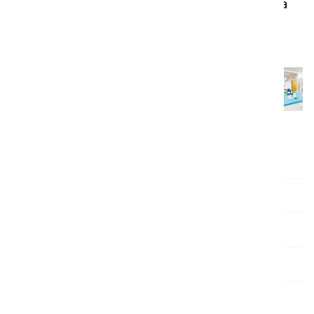
fornecidas pela Microban, Huntersville, Carolina
do Norte.
Visão geral
Inspiração
Sobre a i-team
Contacto e apoio
Certificados