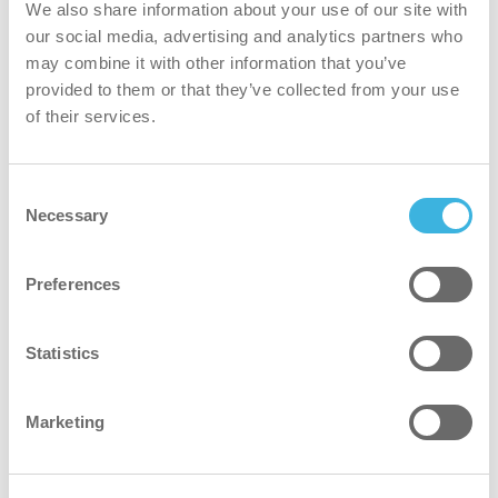
We also share information about your use of our site with
estúdios de prototipagem e instalações de teste
our social media, advertising and analytics partners who
com diferentes circunstâncias de limpeza em
may combine it with other information that you’ve
Eindhoven.
provided to them or that they’ve collected from your use
of their services.
Consent
Necessary
Selection
Preferences
Statistics
Marketing