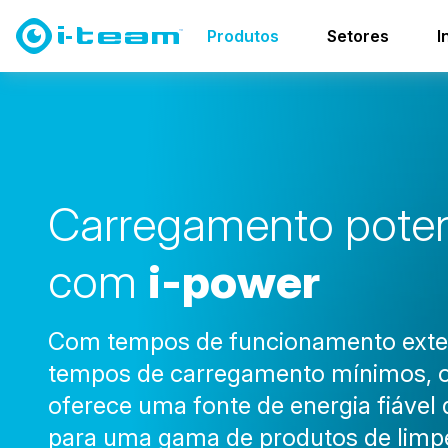
Produtos
Bateria e carregadores
i-power
Produtos
Setores
I
C
a
r
r
e
g
a
m
e
n
t
o
p
o
t
e
c
o
m
i
-
p
o
w
e
r
Com tempos de funcionamento exte
tempos de carregamento mínimos, o
oferece uma fonte de energia fiável 
para uma gama de produtos de limp