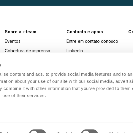
Sobre a i-team
Contacto e apoio
Ce
Eventos
Entre em contato conosco
Cobertura de imprensa
LinkedIn
Prémios
Instagram
s
Trabalhar na i-team
YouTube
ise content and ads, to provide social media features and to an
Sustentabilidade
Facebook
rmation about your use of our site with our social media, advertis
 combine it with other information that you’ve provided to them o
Made Blue
 use of their services.
i-academy