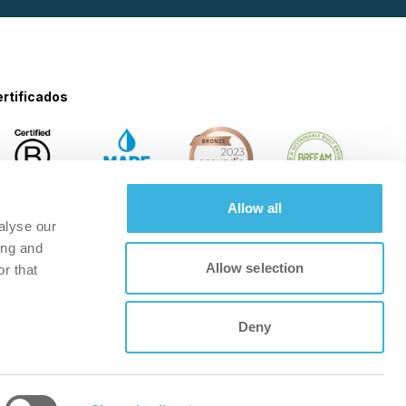
rtificados
Allow all
alyse our
ing and
Allow selection
r that
Deny