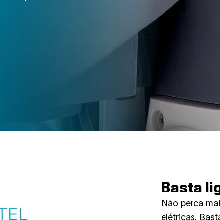
Basta li
Não perca mai
elétricas. Bast