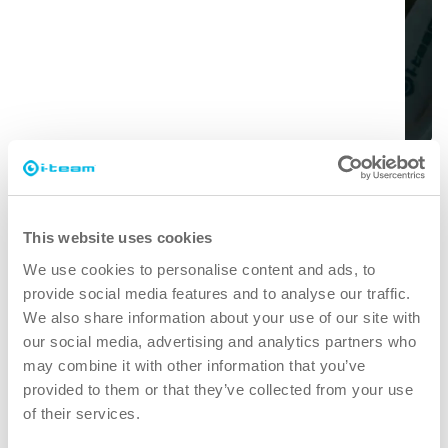
Não se trata apenas de limpeza,
trata-se de pessoas felizes e
This website uses cookies
saudáveis
We use cookies to personalise content and ads, to
Embora a limpeza nunca tenha sido tão
provide social media features and to analyse our traffic.
importante, acreditamos que uma limpeza eficaz é
We also share information about your use of our site with
mais do que "apenas" a remoção da sujidade.
our social media, advertising and analytics partners who
Significa garantir a saúde e a segurança das
may combine it with other information that you’ve
provided to them or that they’ve collected from your use
pessoas, tornando o trabalho mais fácil, mais
of their services.
simples, mais eficiente e até divertido. Significa
resultados consistentes em todo o mundo, ao