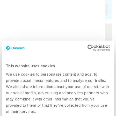
Categorias
Quais são os princípios básicos da
limpeza profissional?
Quais são as regras gerais de conduta
para a limpeza profissional?
This website uses cookies
We use cookies to personalise content and ads, to
provide social media features and to analyse our traffic.
Como é que o Sinner's Circle ajuda as
We also share information about your use of our site with
empresas de limpeza a melhorar a
our social media, advertising and analytics partners who
eficiência?
may combine it with other information that you’ve
provided to them or that they’ve collected from your use
of their services.