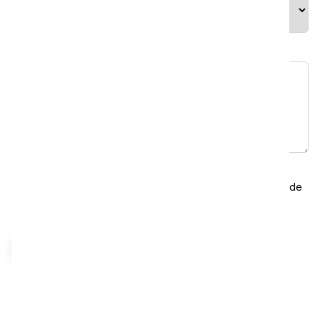
Mensagem
*
RGPD
*
Ao selecionar isso, você concorda com nossa política de
privacidade.
Enviar mensagem
Visão geral