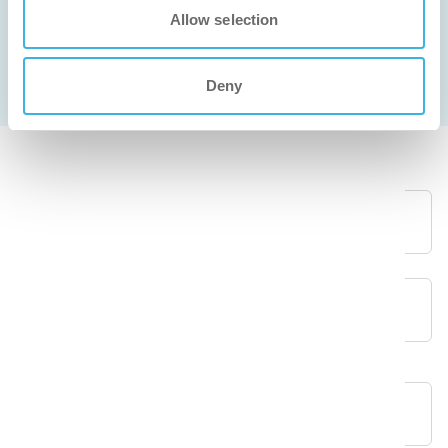
necessite de apoio à manutenção, o nosso
Allow selection
formulário de contacto garante que obterá a ajuda
de que necessita de forma rápida e eficiente.
Deny
Primeiro nome
*
Apelido
*
Endereço de e-mail
*