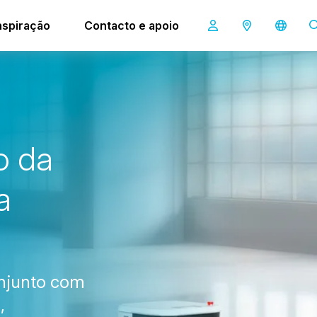
nspiração
Contacto e apoio
o
d
a
a
onjunto com
,