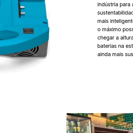
indústria par
sustentabilida
mais inteligen
o máximo poss
chegar a altur
baterias na e
ainda mais su