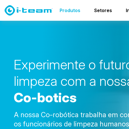
Produtos
Co-botics
família co-botic
Produtos
Setores
I
E
x
p
e
r
i
m
e
n
t
e
o
f
u
t
u
r
l
i
m
p
e
z
a
c
o
m
a
n
o
s
s
C
o
-
b
o
t
i
c
s
A nossa Co-robótica trabalha em c
os funcionários de limpeza humanos