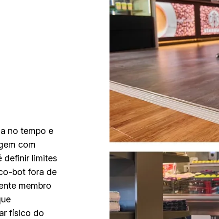
ia no tempo e
eagem com
definir limites
 co-bot fora de
cente membro
que
r físico do