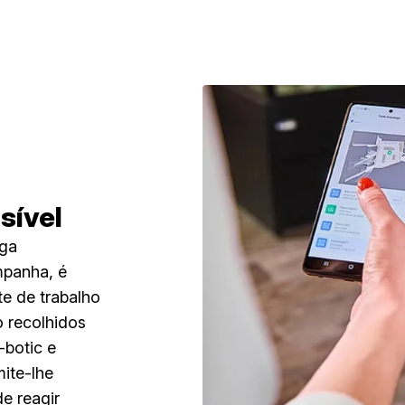
sível
iga
mpanha, é
te de trabalho
o recolhidos
-botic e
ite-lhe
e reagir