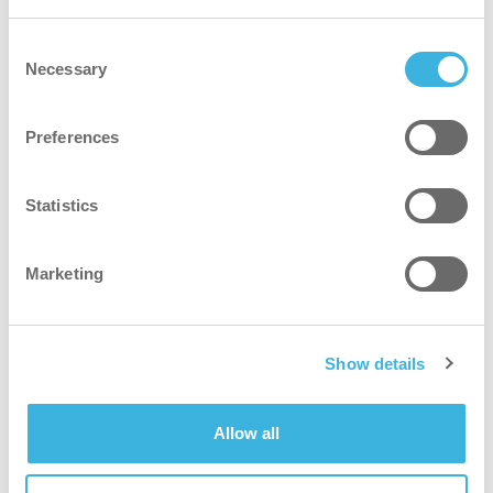
suit Pro, como colocá-lo corretamente, como
Consent
começar a trabalhar com a vara alimentada a
Necessary
Selection
água e como retirar o sistema quando terminar.
Preferences
Statistics
Marketing
Show details
Allow all