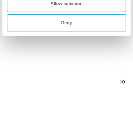
Allow selection
Deny
Prepare-se para a utilização e
mude de lado facilmente
Neste vídeo, mostramos como preparar o i-suit
Pro para uma utilização eficaz, incluindo como
alternar entre o trabalho do lado direito e do lado
esquerdo, utilizando as marcações azuis e
cinzentas no tubo de dobragem do suporte.
Visão geral