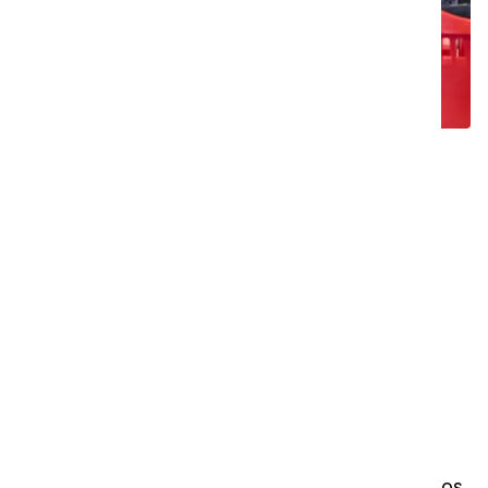
Principais desafios
Limpeza rápida e eficaz de grandes
superfícies durante o horário de
funcionamento.
Gerir derrames e detritos de produtos
caídos e corredores movimentados.
Manter a limpeza nas secções de
refrigeração e congelação, onde a
condensação pode levar a superfícies
escorregadias.
Navegar em corredores estreitos e espaços