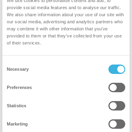
We use cookies to personalise content and ads, to
experiência de compra, mantendo a limpeza.
provide social media features and to analyse our traffic.
We also share information about your use of our site with
our social media, advertising and analytics partners who
may combine it with other information that you’ve
provided to them or that they’ve collected from your use
of their services.
As nossas soluções para
supermercados
Consent
Necessary
Selection
Preferences
Statistics
Marketing