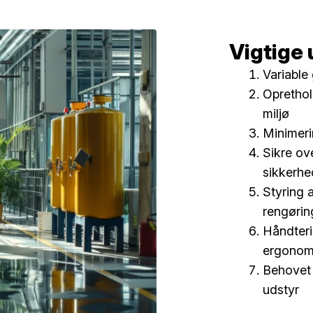
Vigtige 
Variable
Oprethol
miljø
Minimeri
Sikre ov
sikkerh
Styring 
rengørin
Håndteri
ergonom
Behovet 
udstyr