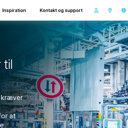
Inspiration
Kontakt og support
r
t
i
l
r kræver
for at
de