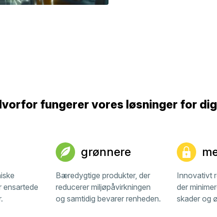
vorfor fungerer vores løsninger for di
grønnere
me
iske
Bæredygtige produkter, der
Innovativt 
er ensartede
reducerer miljøpåvirkningen
der minimere
.
og samtidig bevarer renheden.
skader og ø