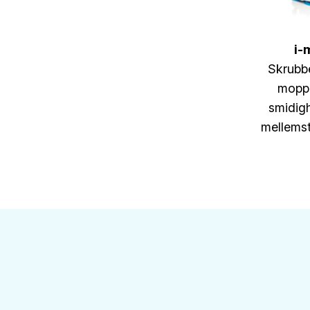
i-
Skrubb
mopp
smidigh
mellems