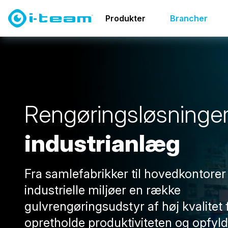
Brancher
Industriel
Produkter
Brancher
R
e
n
g
ø
r
i
n
g
s
l
ø
s
n
i
n
g
e
i
n
d
u
s
t
r
i
a
n
l
æ
g
Fra samlefabrikker til hovedkontore
industrielle miljøer en række
gulvrengøringsudstyr af høj kvalitet 
opretholde produktiviteten og opfyl