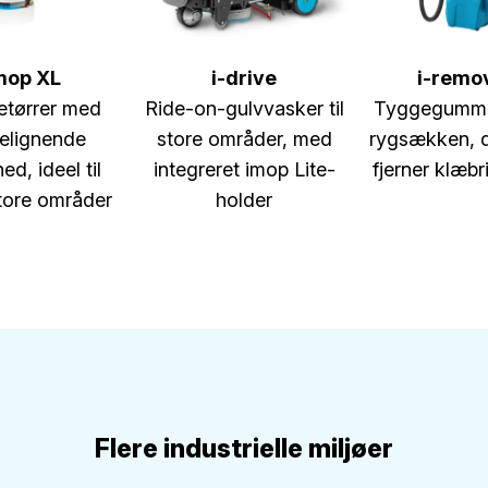
mop XL
i-drive
i-remo
etørrer med
Ride-on-gulvvasker til
Tyggegummifj
elignende
store områder, med
rygsækken, d
ed, ideel til
integreret imop Lite-
fjerner klæbr
tore områder
holder
Flere industrielle miljøer