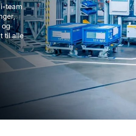
 i-team
nger,
 og
til alle