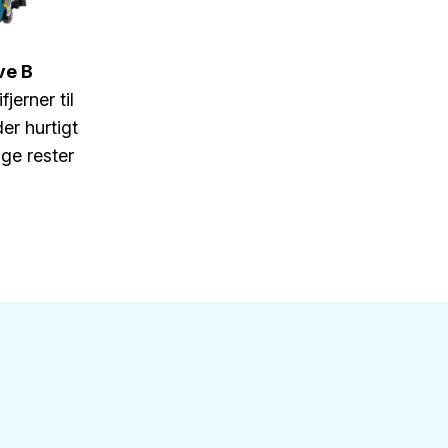
ve B
erner til
er hurtigt
ige rester