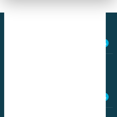
Download brochurer
i-matt brochure
Download manualer
i-matt brugervejledning 2020