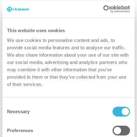
Hvorfor i-matt?
This website uses cookies
We use cookies to personalise content and ads, to
provide social media features and to analyse our traffic.
We also share information about your use of our site with
hurtigere
our social media, advertising and analytics partners who
may combine it with other information that you’ve
I stedet for at spilde tid på at flytte måtter, kan du rengøre
provided to them or that they’ve collected from your use
dine gulve med i-matt på plads. Den bliver siddende i op til
of their services.
26 uger!
Consent
renere
Necessary
Selection
i-matts walk-off-dækning opsamler vand og snavs ved
Preferences
døren, så gulvene holdes rene hele dagen.