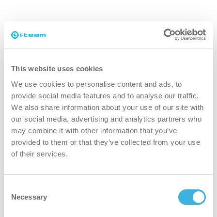
mere sikker
Fremragende ergonomi
This website uses cookies
I-cover 1.0 er let at holde i hånden takket være det
We use cookies to personalise content and ads, to
smart designede håndtag. Når du vælger 2.5,
provide social media features and to analyse our traffic.
kommer enheden med en konvertibel rygsæk. Du
We also share information about your use of our site with
kan konfigurere den på fire forskellige måder: i
our social media, advertising and analytics partners who
hånden, på skulderen, på ryggen og med en
may combine it with other information that you’ve
trolley. Det garanterer bedre kontrol og
provided to them or that they’ve collected from your use
fremragende ergonomi for brugeren.
of their services.
Consent
Necessary
Selection