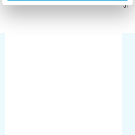
takket være et smart design og et bredt udvalg af
dyser.
Hvordan vælger du dit i-cover?
01
Pladser
Vælg dit i-cover ud fra det rum, du skal
desinficere. i-cover 1.0 og 2.5 har forskellige
tankkapaciteter til forskellige miljøer.
02