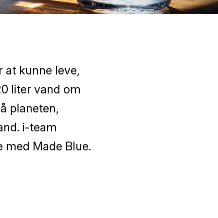
 at kunne leve,
20 liter vand om
på planeten,
and. i-team
de med Made Blue.