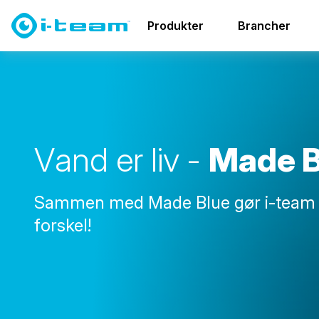
Made Blue
Produkter
Brancher
V
a
n
d
e
r
l
i
v
-
M
a
d
e
Sammen med Made Blue gør i-team 
forskel!