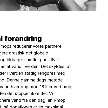
l forandring
-mops reducerer vores partnere,
ere drastisk det globale
g bidrager samtidig positivt til
en af vand i verden. Det skyldes, at
der i verden stadig rengøres med
nd. Denne gammeldags metode
r vand hver dag mod 18 liter ved brug
en det stopper ikke der. Vi
onere vand fra den dag, en i-mop
et, så donationen er en maksimal