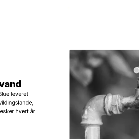
 vand
lue leveret
dviklingslande,
esker hvert år