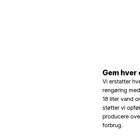
Gem hver 
Vi erstatter hv
rengøring med 
18 liter vand 
støtter vi opf
producere over 
forbrug.