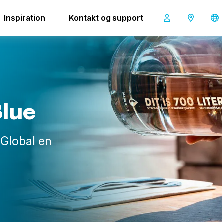
Inspiration
Kontakt og support
B
l
u
e
Global en