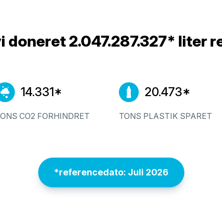
 doneret 2.047.287.327* liter r
14.331*
20.473*
TONS CO2 FORHINDRET
TONS PLASTIK SPARET
*referencedato: Juli 2026