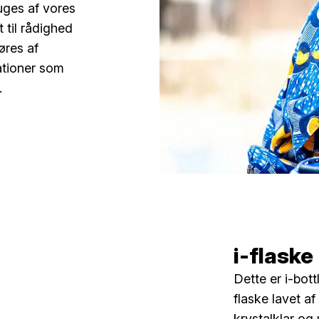
ges af vores
t til rådighed
øres af
ationer som
.
i-flaske
Dette er i-bot
flaske lavet af
krystalklar og 