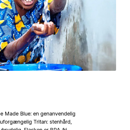
tle Made Blue: en genanvendelig
 uforgængelig Tritan: stenhård,
ubrydelig. Flasken er BPA-fri,