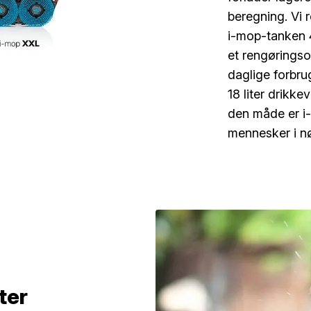
beregning. Vi 
i-mop-tanken 
et rengørings
daglige forbru
18 liter drikkev
den måde er i
mennesker i n
ter