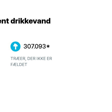
ent drikkevand
307.093*
TRÆER, DER IKKE ER
FÆLDET