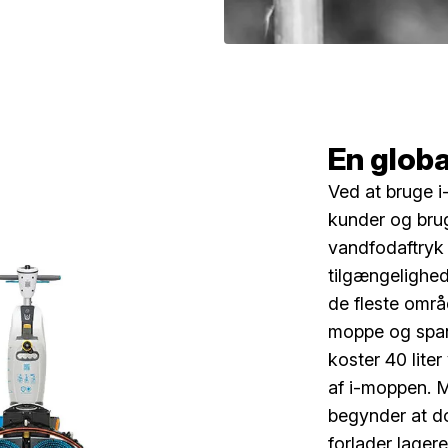
En globa
Ved at bruge i
kunder og brug
vandfodaftryk o
tilgængelighed
de fleste områ
moppe og spa
koster 40 lite
af i-moppen. M
begynder at d
forlader lager