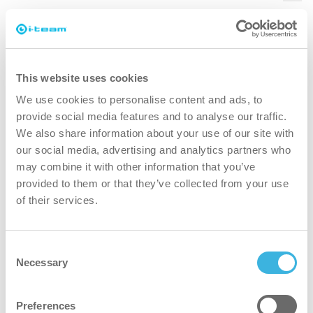
Kan jeg oprette no-go-zoner på kortet?
This website uses cookies
Hvordan aktiverer jeg det kort, jeg vil
We use cookies to personalise content and ads, to
bruge, når jeg har flere?
provide social media features and to analyse our traffic.
We also share information about your use of our site with
our social media, advertising and analytics partners who
Hvad skal jeg gøre, hvis jeg ser grå
may combine it with other information that you’ve
provided to them or that they’ve collected from your use
områder på det kort, jeg har lavet?
of their services.
Hvordan opretter jeg et kort med co-
Consent
botic 45?
Necessary
Selection
Preferences