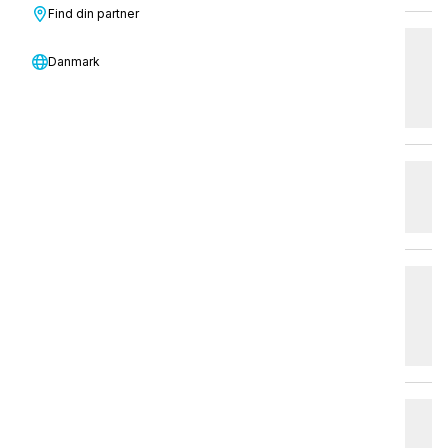
Find din partner
Hvordan hjælper Sinner's Circle
Danmark
rengøringsvirksomheder med at
forbedre effektiviteten?
Hvad er de aktuelle branchetrends inden
for erhvervsrengøring?
Hvilket i-team-produkt er bedst egnet til
at opfylde min virksomheds
rengøringsbehov?
Hvilken type miljøer er SAFE-T-Family