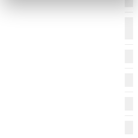
co-botic 45?
Er co-Botic 1900 et bæredygtigt og
energieffektivt valg?
Hvad er støvbeholderens kapacitet?
Hvad er driftstiden for Co-Botic 1900?
Er co-botic 1900 nem at betjene?
Hvordan transporterer man en vac?