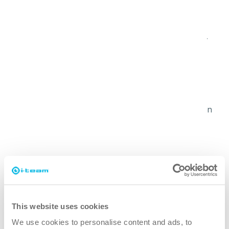
hurtigere
Kraftigt støbt aluminiumshus giver øget børstetryk. Gør
mere rent på kortere tid.
renere
Avanceret kredsløbsbevægelse ved 1650 RPM giver en
bevægelse uden sidekræfter.
grønnere
Vandtanken på toppen sikrer, at du kan blande dine
kemikalier til perfektion.
This website uses cookies
mere sikker
We use cookies to personalise content and ads, to