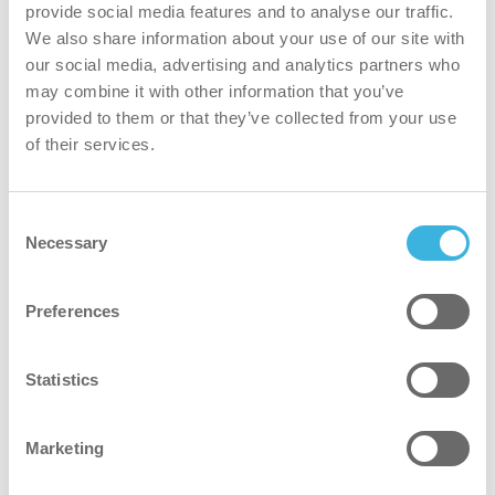
provide social media features and to analyse our traffic.
We also share information about your use of our site with
Det forseglede dæksel beskytter motoren mod at blive
our social media, advertising and analytics partners who
udsat for vand. Tilføjer et ekstra beskyttende lag.
may combine it with other information that you’ve
provided to them or that they’ve collected from your use
bedre for alle
of their services.
Maskinens bløde greb garanterer fremragende kontrol og
fremragende ergonomi for brugeren.
Consent
Necessary
Selection
Preferences
Statistics
Marketing