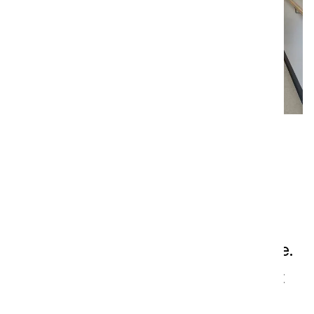
Päijät-Häme Central Hospital er
Finlands næststørste hospital med
120.000 besøgende og 2.900 ansatte.
Päijät-Hämeen Laitoshuoltopalvelut
Oy leverer facility management-