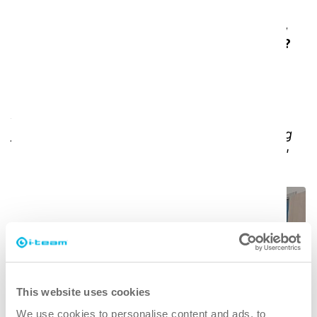
Hvordan er arbejdsdelingen mellem i-mops,
robotter (co-botic 45/65) og i-walk planlagt?
"PHKS-personalet bruger alle maskiner jævnt,
skiftevis på samme tid i forskellige områder.
Andre rengøringsassistenter bruger i-mop i
forskellige rum. I-walk fungerer i små gange og
tomme patientværelser samt kontorer i PHKS."
This website uses cookies
We use cookies to personalise content and ads, to