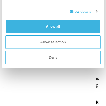
større robotter og kombinationsmaskiner."
Show details
Fleksibilitet
med aftagelig i-mop XL-enhed til
svært tilgængelige steder
Allow all
"Det er også praktisk, fordi XL-delen nemt kan
tages af i-walk'en, så man kan rengøre kanter og
Allow selection
f.eks. under borde med kun XL'en. Det egentlige
arbejde går også hurtigere."
Deny
Integration i et dataovervågningssystem
til
sporing af brugsrater
"Dataene er blevet indsamlet og leveret til vores
partner ATOP for at hjælpe med planlægning og
standardisering."
Medarbejdernes accept
og
mindre fysisk