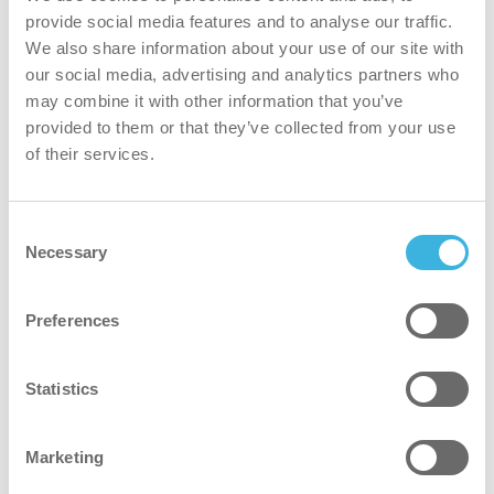
provide social media features and to analyse our traffic.
We also share information about your use of our site with
our social media, advertising and analytics partners who
may combine it with other information that you’ve
provided to them or that they’ve collected from your use
of their services.
Consent
Necessary
Selection
Resultat
Preferences
Forbedret rengøringskvalitet
Statistics
"Kvaliteten og renholdelsesniveauet forbedres,
patientstuerne rengøres mere regelmæssigt, og i-
Marketing
walk er mere smidig på mindre områder end