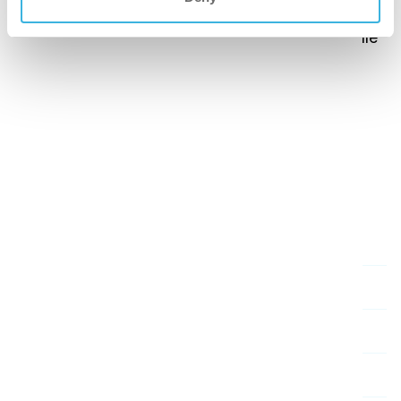
Så snart den nye portal er live, giver vi dig besked
via e-mail. Vi kan ikke vente på, at du oplever alle
de spændende forbedringer!
Med venlig hilsen,
Marketingafdelingen i-team Global
Oversigt
Inspiration
Om i-team
Kontakt og support