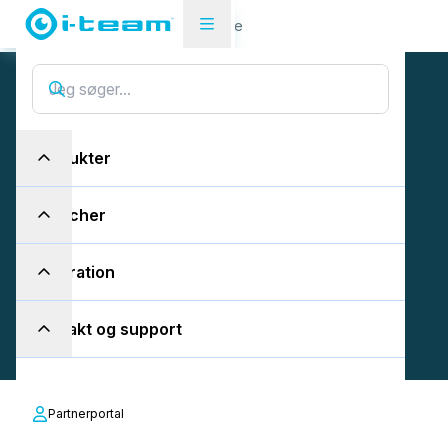
Kommunikation med partnere
S
p
æ
n
d
e
n
d
e
Produkter
o
p
d
a
t
e
r
i
n
g
:
L
a
n
c
e
r
i
n
g
Brancher
a
f
d
e
n
n
y
e
i
-
t
e
a
m
-
p
a
r
t
n
e
r
p
o
r
t
a
l
!
Inspiration
Kontakt og support
Partnerportal
Vi er glade for at kunne meddele, at vi torsdag