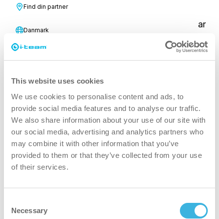
Find din partner
den 20. marts lancerer den helt nye i-team-
partnerportal! I løbet af de sidste par måneder har
Danmark
vores team arbejdet på at forbedre portalens
brugervenlighed, hvilket har resulteret i et frisk og
moderne design, som vi tror, du vil elske.
This website uses cookies
Det er vigtigt:
We use cookies to personalise content and ads, to
For at sikre en problemfri overgang til denne
provide social media features and to analyse our traffic.
opgraderede platform vil den nuværende portal
We also share information about your use of our site with
our social media, advertising and analytics partners who
være
midlertidigt offline fra mandag den 17.
may combine it with other information that you’ve
marts
, indtil den
nye portal går i luften torsdag
provided to them or that they’ve collected from your use
den 20. marts.
I denne korte periode er vores
of their services.
team her for at støtte dig - du er velkommen til at
kontakte os med spørgsmål eller anmodninger.
Consent
Hvis du har akutte serviceforespørgsler, så tøv
Necessary
Selection