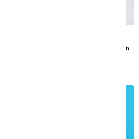
Donts
Selv om i-walk kan meget, er der nogle ting, den
ikke kan, eller som du ikke bør gøre, når du gør
rent med i-walk.
Har du stadig spørgsmål? Besøg
vores kontakt- og supportside eller
gå tilbage til i-walk-siden for at