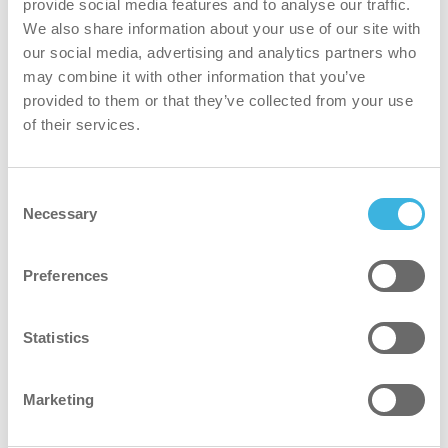
provide social media features and to analyse our traffic.
We also share information about your use of our site with
our social media, advertising and analytics partners who
may combine it with other information that you’ve
provided to them or that they’ve collected from your use
of their services.
Consent
Necessary
Selection
Sådan bruger du den automatiske
udfyldningsfunktion med en QR-kode
Preferences
I denne video viser vi dig, hvordan du opsætter og
kortlægger din i-walk ved hjælp af en QR-kode.
Statistics
Marketing