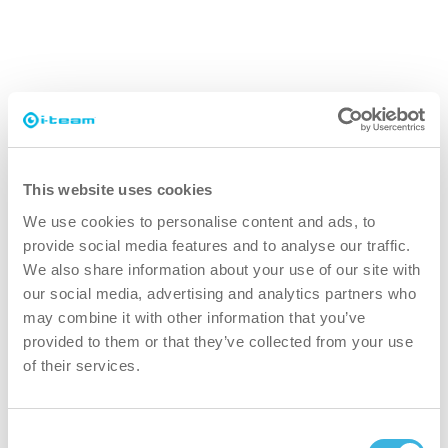
Waarom i-mop XL?
sneller
This website uses cookies
We use cookies to personalise content and ads, to
Reinigt 75% sneller dan conventioneel dweilen en 20%
provide social media features and to analyse our traffic.
sneller dan schrobzuigmachines van hetzelfde formaat,
We also share information about your use of our site with
bewezen door reinigingssnelheden tot 1300 m2/u.
our social media, advertising and analytics partners who
may combine it with other information that you’ve
schoner
provided to them or that they’ve collected from your use
of their services.
Dubbele tegengesteld draaiende borstels maken
oppervlakken 90% schoner dan een mop en emmer,
bewezen door ATP-tests.
Consent