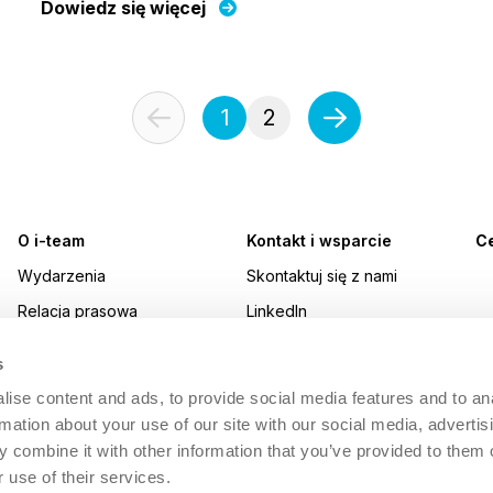
Dowiedz się więcej
1
2
O i-team
Kontakt i wsparcie
Ce
Wydarzenia
Skontaktuj się z nami
Relacja prasowa
LinkedIn
Nagrody
Instagram
s
Praca w i-team
YouTube
ise content and ads, to provide social media features and to an
Zrównoważony rozwój
Facebook
rmation about your use of our site with our social media, advertis
 combine it with other information that you’ve provided to them o
Made Blue
 use of their services.
i-academy