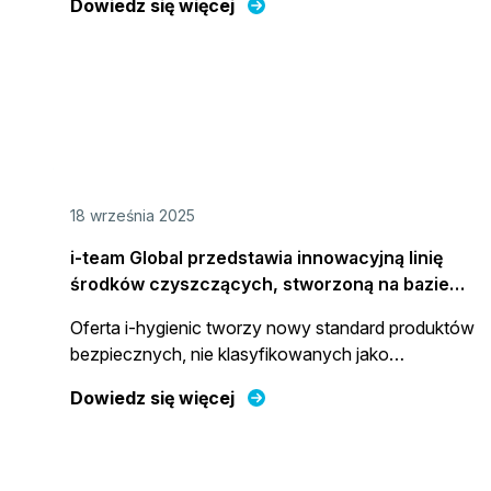
Dowiedz się więcej
18 września 2025
i-team Global przedstawia innowacyjną linię
środków czyszczących, stworzoną na bazie
składników roślinnych
Oferta i-hygienic tworzy nowy standard produktów
bezpiecznych, nie klasyfikowanych jako
niebezpieczne, idealnie uzupełniająca ofertę i-team
Dowiedz się więcej
w wysiłkach kierowanych na ochronę środowiska.