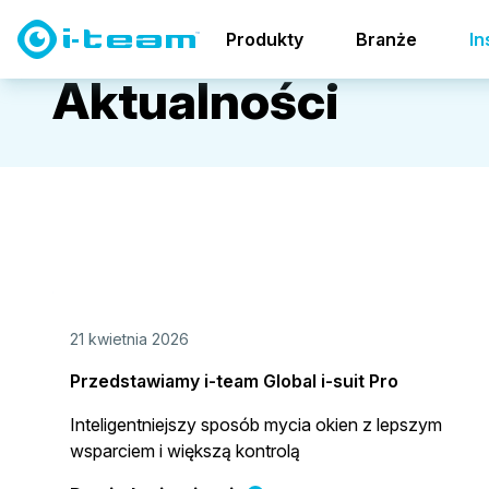
Produkty
Branże
In
A
k
t
u
a
l
n
o
ś
c
i
21 kwietnia 2026
Przedstawiamy i-team Global i-suit Pro
Inteligentniejszy sposób mycia okien z lepszym
wsparciem i większą kontrolą