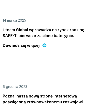
14 marca 2025
i-team Global wprowadza na rynek rodzinę
SAFE-T: pierwsze zasilane bateryjnie
urządzenia do czyszczenia podłóg w
Dowiedz się więcej
pomieszczeniach czystych
6 grudnia 2023
Poznaj naszą nową stronę internetową
poświęconą zrównoważonemu rozwojowi