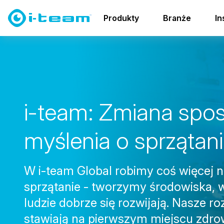
O i-team
Produkty
Branże
In
i
-
t
e
a
m
:
Z
m
i
a
n
a
s
p
o
m
y
ś
l
e
n
i
a
o
s
p
r
z
ą
t
a
n
i
W i-team Global robimy coś więcej ni
sprzątanie - tworzymy środowiska, 
ludzie dobrze się rozwijają. Nasze r
stawiają na pierwszym miejscu zdrow