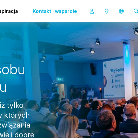
spiracja
Kontakt i wsparcie
s
o
b
u
u
ż tylko
w których
ozwiązania
ie i dobre