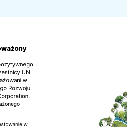
oważony
 pozytywnego
zestnicy UN
gażowani w
ego Rozwoju
Corporation.
ważonego
westowanie w