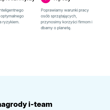
teligentnego
Poprawiamy warunki pracy
o optymalnego
osób sprzątających,
a ryzykiem.
przynosimy korzyści firmom i
dbamy o planetę.
nagrody i-team