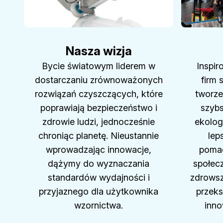
Nasza wizja
Bycie światowym liderem w
Inspir
dostarczaniu zrównoważonych
firm 
rozwiązań czyszczących, które
tworze
poprawiają bezpieczeństwo i
szybs
zdrowie ludzi, jednocześnie
ekolog
chroniąc planetę. Nieustannie
lep
wprowadzając innowacje,
pomag
dążymy do wyznaczania
społec
standardów wydajności i
zdrowsz
przyjaznego dla użytkownika
przeks
wzornictwa.
inno