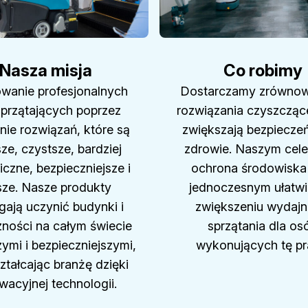
Nasza misja
Co robimy
owanie profesjonalnych
Dostarczamy zrówno
sprzątających poprzez
rozwiązania czyszczące
nie rozwiązań, które są
zwiększają bezpieczeń
ze, czystsze, bardziej
zdrowie. Naszym cele
iczne, bezpieczniejsze i
ochrona środowiska
sze. Nasze produkty
jednoczesnym ułatwie
ają uczynić budynki i
zwiększeniu wydajn
zności na całym świecie
sprzątania dla os
ymi i bezpieczniejszymi,
wykonujących tę pr
ztałcając branżę dzięki
wacyjnej technologii.