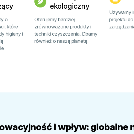
zący
ekologiczny
Używamy in
ty o
Oferujemy bardziej
projektu d
i, które
zrównoważone produkty i
zarządzani
y higieny i
techniki czyszczenia. Dbamy
dą
również o naszą planetę.
ie
nowacyjność i wpływ: globalne 