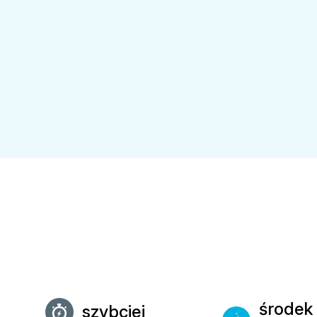
środek
szybciej