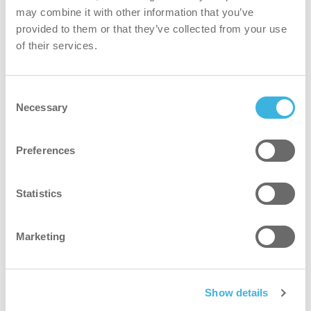
szybciej
may combine it with other information that you’ve
provided to them or that they’ve collected from your use
Dzięki zasilaniu bateryjnemu i inteligentnej konstrukcji
of their services.
można łatwo i szybko poruszać się po małych lub
zasłoniętych przestrzeniach.
Consent
Necessary
Selection
środek czyszczący
Wysokiej jakości filtr zapobiega ponownemu
Preferences
wprowadzaniu do środowiska drobnych szkodliwych
cząstek, takich jak kurz i bakterie.
Statistics
bardziej ekologiczny
Marketing
Aby spowolnić tempo utylizacji i wydłużyć żywotność
produktu, upewniamy się, że wszystkie części w rodzinie
Show details
i-move można łatwo wymienić i zmodernizować.