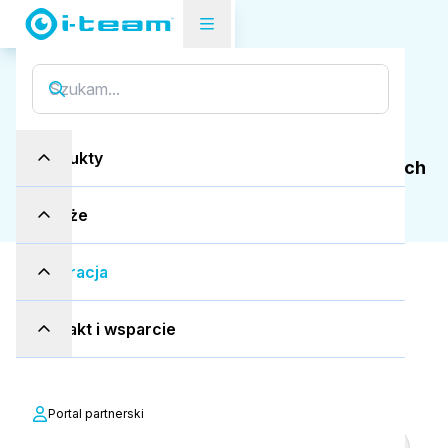
S
t
u
d
i
a
p
r
z
y
p
a
d
k
ó
w
Przeczytaj historie klientów o tym, jak
Produkty
produkty i-team optymalizują sprzątanie w ich
obiektach.
Branże
Inspiracja
Zobacz wszystko
Transport
Kontakt i wsparcie
Instytucje publiczne
Opieka zdrowotna
Sprzedaż detaliczna
Supermarkety
Portal partnerski