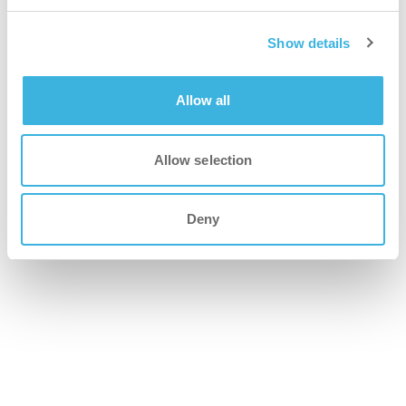
konkurencję z i-mop i i-fogger
Show details
Dowiedz się więcej
Allow all
Opieka zdrowotna
Allow selection
Päijät Häme Central Hospital, Lahti
(Finlandia)
Deny
Päijät Häme: Automatyzacja i
robotyzacja w sprzątaniu
szpitali
Dowiedz się więcej