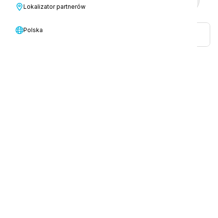
Przemysłowy
Wykonawcy usług budowlanych
Lokalizator partnerów
14 Wynik(i)
Polska
Sprzedaż detaliczna
Sklepy detaliczne Alepa, Helsinki,
Finlandia
Alepa: Transformacja
wydajności sprzątania w
sklepach detalicznych
Dowiedz się więcej