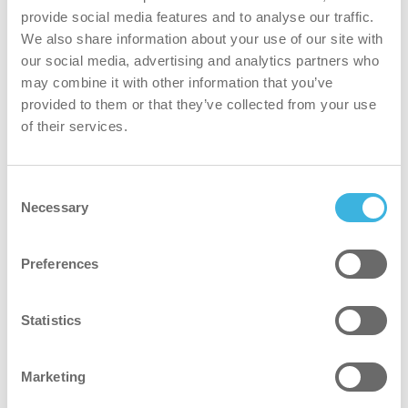
Dowiedz się więcej
provide social media features and to analyse our traffic.
We also share information about your use of our site with
our social media, advertising and analytics partners who
may combine it with other information that you’ve
provided to them or that they’ve collected from your use
Transport
of their services.
Korail, Korea Południowa
KTX: Lepsze sprzątanie
dworców kolejowych dzięki i-
Consent
Necessary
Selection
mop & co-botic 45
Dowiedz się więcej
Preferences
Statistics
Wykonawcy usług budowlanych
BBAKBBAK BROS, Korea Południowa
Marketing
Bbakbbak Bros: Wyprzedzić