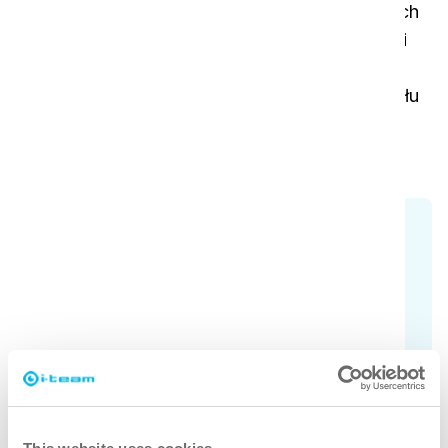
odnawialnych i bardzo łatwo biodegradowalnych
środków powierzchniowo czynnych i substancji
pomocniczych. Baza roślinna pochodzi ze
zrównoważonych buraków cukrowych, materiału
roślinnego i oleju kokosowego z certyfikatem
RSPO.
Sprawdź wszystkie modele
Nie masz pewności, który i-remove
odpowiada Twoim potrzebom? Sprawdź
różne modele tutaj.
Dowiedz się