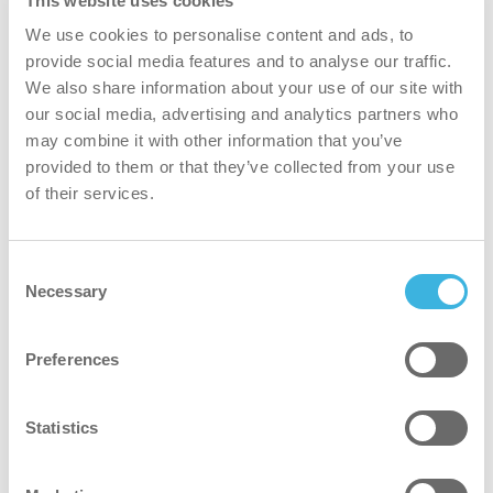
This website uses cookies
We use cookies to personalise content and ads, to
provide social media features and to analyse our traffic.
We also share information about your use of our site with
our social media, advertising and analytics partners who
Dlaczego i-remove mini?
may combine it with other information that you’ve
provided to them or that they’ve collected from your use
of their services.
szybciej
Consent
Necessary
Selection
Rozpuszcza gumę w 5-6 sekund bez konieczności
zasilania zewnętrznego.
Preferences
środek czyszczący
Statistics
Całkowicie odparowuje gumę i plamy, nie pozostawiając
śladów na powierzchniach takich jak kamień, tkanina czy