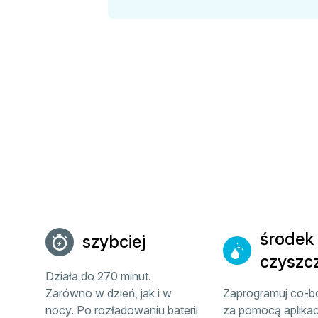
środek
szybciej
czyszc
Działa do 270 minut.
Zarówno w dzień, jak i w
Zaprogramuj co-b
nocy. Po rozładowaniu baterii
za pomocą aplikacji