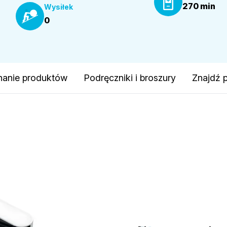
270 min
Wysiłek
0
anie produktów
Podręczniki i broszury
Znajdź 