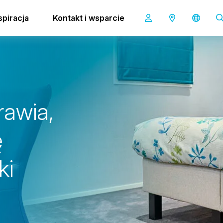
0
spiracja
Kontakt i wsparcie
co-botic 170
r
a
w
i
a
,
ę
k
i