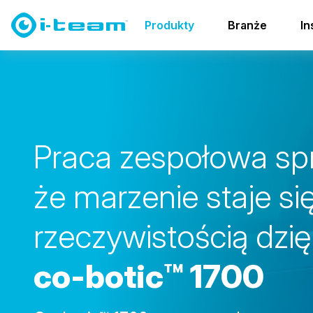
Produkty
Co-botics
co-botic family
co-botic 170
Produkty
Branże
In
P
r
a
c
a
z
e
s
p
o
ł
o
w
a
s
p
ż
e
m
a
r
z
e
n
i
e
s
t
a
j
e
s
i
r
z
e
c
z
y
w
i
s
t
o
ś
c
i
ą
d
z
i
ę
c
o
-
b
o
t
i
c
™
1
7
0
0