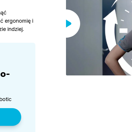
nąć
ć ergonomię i
e indziej.
co-
botic