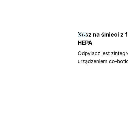
05
Kosz na śmieci z f
HEPA
Odpylacz jest zinteg
urządzeniem co-botic