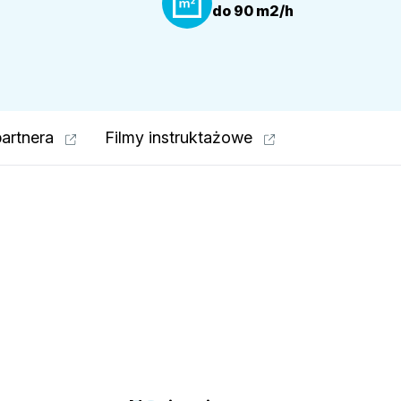
do 90 m2/h
partnera
Filmy instruktażowe