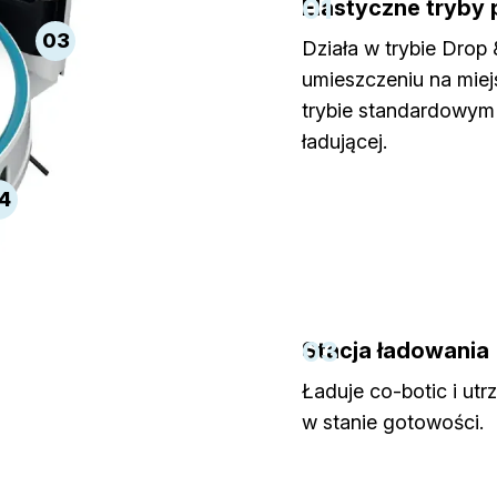
01
Elastyczne tryby 
03
Działa w trybie Drop
umieszczeniu na miej
trybie standardowym 
ładującej.
4
03
Stacja ładowania
Ładuje co-botic i ut
w stanie gotowości.