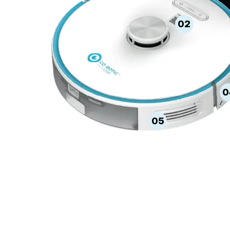
02
0
05