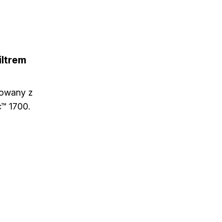
iltrem
rowany z
™ 1700.