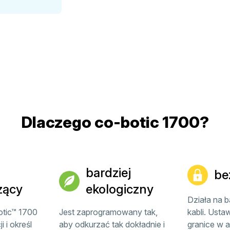
Dlaczego co-botic 1700?
bardziej
be
zący
ekologiczny
Działa na b
otic™ 1700
Jest zaprogramowany tak,
kabli. Usta
 i określ
aby odkurzać tak dokładnie i
granice w a