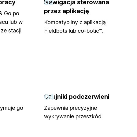
02
pracy
Nawigacja sterowana
przez aplikację
 & Go po
scu lub w
Kompatybilny z aplikacją
ze stacji
Fieldbots lub co-botic™.
04
Czujniki podczerwieni
rzymuje go
Zapewnia precyzyjne
wykrywanie przeszkód.