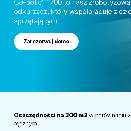
Co-botic™ 1700 to nasz zrobotyzow
odkurzacz, który współpracuje z cz
sprzątającym.
Zarezerwuj demo
Oszczędności na 300 m2
w porównaniu z
ręcznym