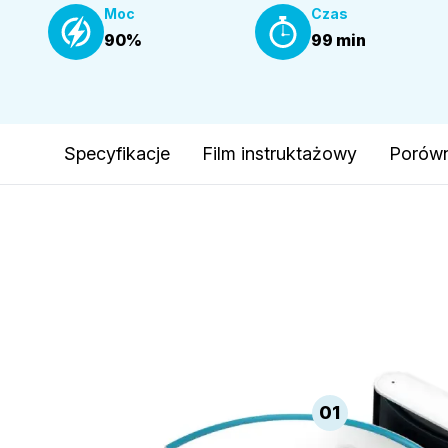
Moc
Czas
90%
99 min
Specyfikacje
Film instruktażowy
Porówn
01