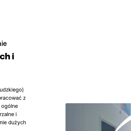
nie
ch i
ludzkiego)
pracować z
a ogólne
zalne i
enie dużych