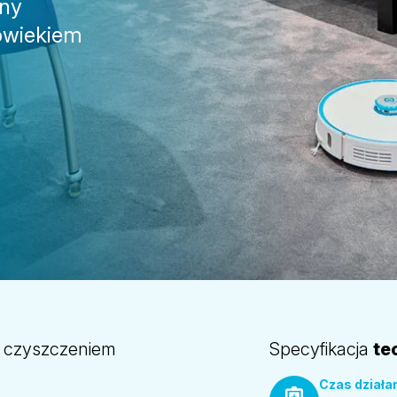
any
łowiekiem
 czyszczeniem
Specyfikacja
te
Czas działa